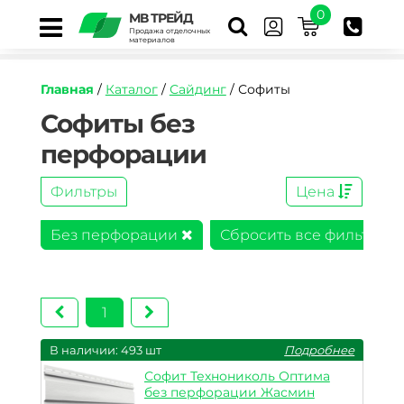
0
МВ ТРЕЙД
Продажа отделочных
материалов
Главная
/
Каталог
/
Сайдинг
/ Софиты
Софиты без
перфорации
Фильтры
Цена
Без перфорации
Сбросить все фильтры
1
В наличии: 493 шт
Подробнее
Софит Технониколь Оптима
без перфорации Жасмин