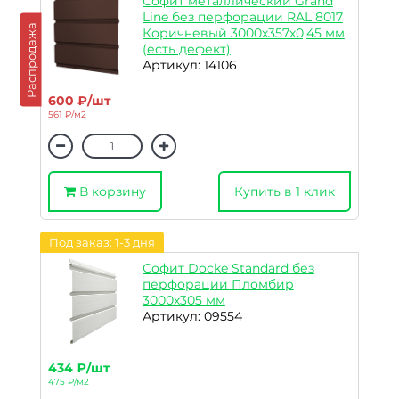
Софит металлический Grand
Line без перфорации RAL 8017
Распродажа
Коричневый 3000х357х0,45 мм
(есть дефект)
Артикул: 14106
600 ₽/шт
561 ₽/м2
В корзину
Купить в 1 клик
Под заказ: 1-3 дня
Софит Docke Standard без
перфорации Пломбир
3000х305 мм
Артикул: 09554
434 ₽/шт
475 ₽/м2