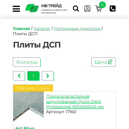
0
МВ ТРЕЙД
Продажа отделочных
материалов
Главная
/
Каталог
/
Напольные покрытия
/
Плиты ДСП
Плиты ДСП
Фильтры
Цена
1
Под заказ: 1-3 дня
Плита влагостойкая
шпунтованная Quick Deck
Professional 1830х600х12 мм
Артикул: 17160
641 ₽/шт