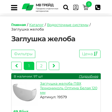
0
МВ ТРЕЙД
Продажа отделочных
материалов
Главная
/
Каталог
/
Водосточные системы
/
Заглушка желоба
Заглушка желоба
Фильтры
Цена
1
2
В наличии: 97 шт
Подробнее
Заглушка желоба ПВХ
Технониколь Оптима Белая 120
мм
Артикул: 19579
69 ₽/шт