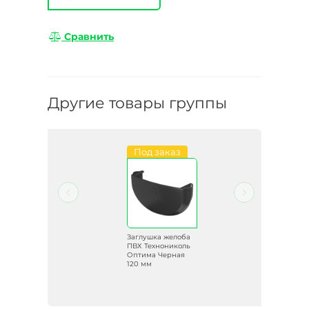
Сравнить
Другие товары группы
Под заказ
ба
Заглушка желоба
ль
ПВХ Технониколь
Оптима Черная
0
120 мм