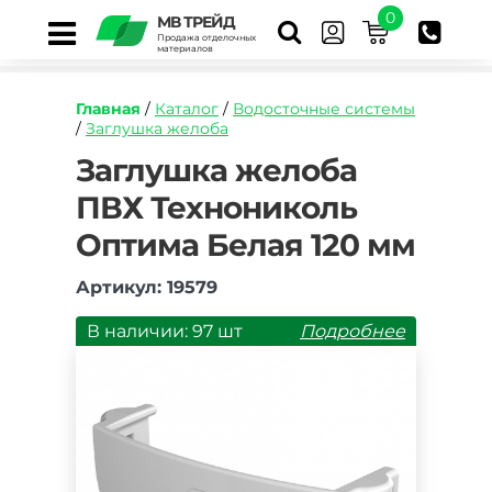
0
МВ ТРЕЙД
Продажа отделочных
материалов
Главная
/
Каталог
/
Водосточные системы
/
Заглушка желоба
https://mvtrade.ru/images/id/normal/zaglushka
Заглушка желоба
zheloba-
ПВХ Технониколь
pvkh-
tekhnonikol-
Оптима Белая 120 мм
optima-
belaya-
120-
Артикул: 19579
mm.jpg
В наличии: 97 шт
Подробнее