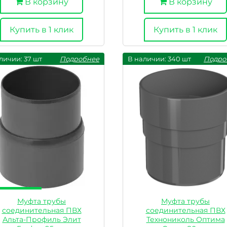
В корзину
В корзину
Купить в 1 клик
Купить в 1 клик
личии: 37 шт
Подробнее
В наличии: 340 шт
Подро
Муфта трубы
Муфта трубы
соединительная ПВХ
соединительная ПВХ
Альта-Профиль Элит
Технониколь Оптима