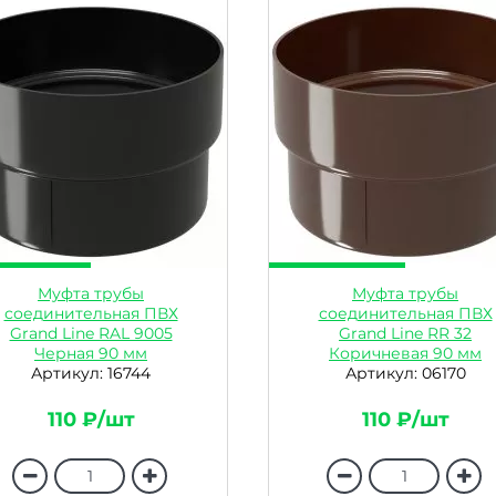
Муфта трубы
Муфта трубы
соединительная ПВХ
соединительная ПВХ
Grand Line RAL 9005
Grand Line RR 32
Черная 90 мм
Коричневая 90 мм
Артикул: 16744
Артикул: 06170
110 ₽/шт
110 ₽/шт