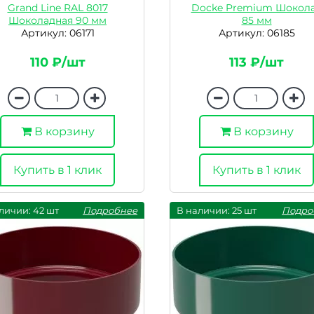
Grand Line RAL 8017
Docke Premium Шокол
Шоколадная 90 мм
85 мм
Артикул: 06171
Артикул: 06185
110 ₽/шт
113 ₽/шт
В корзину
В корзину
Купить в 1 клик
Купить в 1 клик
личии: 42 шт
Подробнее
В наличии: 25 шт
Подро