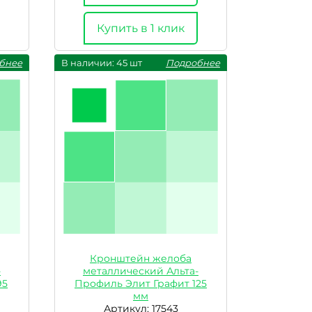
Купить в 1 клик
бнее
В наличии: 45 шт
Подробнее
Кронштейн желоба
-
металлический Альта-
95
Профиль Элит Графит 125
мм
Артикул: 17543