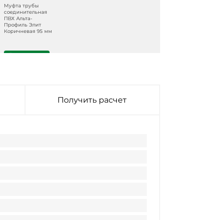
Муфта трубы
соединительная
ПВХ Альта-
Профиль Элит
Коричневая 95 мм
В наличии
Получить расчет
Муфта трубы
соединительная
ПВХ Альта-
Профиль Элит
Белая 95 мм