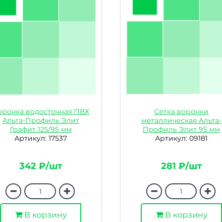
оронка водосточная ПВХ
Сетка воронки
Альта-Профиль Элит
металлическая Альта-
Графит 125/95 мм
Профиль Элит 95 мм
Артикул: 17537
Артикул: 09181
342 ₽/шт
281 ₽/шт
В корзину
В корзину