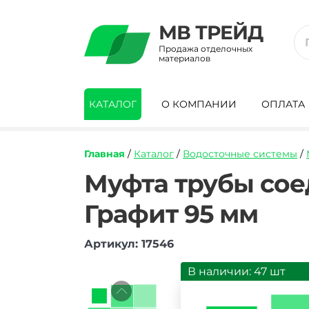
МВ ТРЕЙД
Продажа отделочных
материалов
КАТАЛОГ
О КОМПАНИИ
ОПЛАТА
Главная
/
Каталог
/
Водосточные системы
/
https://mvtrade.ru/images/id/normal/muf
Муфта трубы сое
truby-
soedinitelnaya-
Графит 95 мм
pvkh-
alta-
profil-
Артикул: 17546
elit-
grafit-
В наличии: 47 шт
95-
mm.jpg