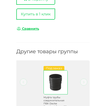
Купить в 1 клик
Сравнить
Другие товары группы
Под заказ
Муфта трубы
ая
соединительная
ПВХ Docke