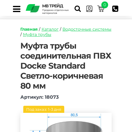
0
МВ ТРЕЙД
Продажа отделочных
материалов
Главная
/
Каталог
/
Водосточные системы
/
Муфта трубы
https://mvtrade.ru/images/id/normal/mufta-
Муфта трубы
truby-
соединительная ПВХ
soedinitelnaya-
pvkh-
Docke Standard
docke-
standard-
Светло-коричневая
svetlo-
korichnevaya-
80 мм
80-
mm.jpg
Артикул: 18073
Под заказ: 1-3 дня