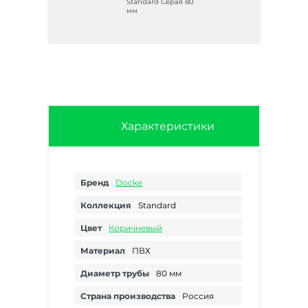
о-
Standard Серая 80
 мм
мм
Характеристики
Бренд
Docke
Коллекция
Standard
Цвет
Коричневый
Материал
ПВХ
Диаметр трубы
80 мм
Страна производства
Россия