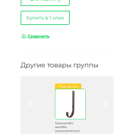
Купить в 1 клик
Сравнить
Другие товары группы
Под заказ
Кронштейн
желоба
й
металлический