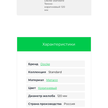
d
Docke Standard
Темно-
коричневый 120
мм
Характеристики
Бренд
Docke
Коллекция
Standard
Материал
Металл
Цвет
Коричневый
Диаметр желоба
120 мм
Страна производства
Россия