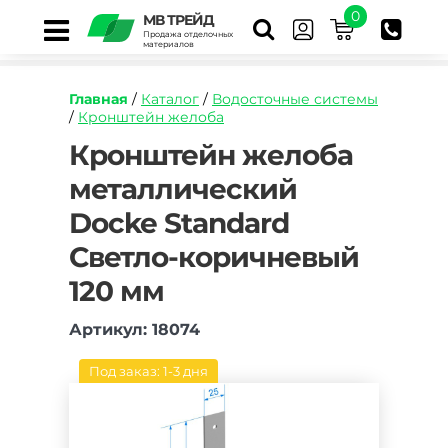
0
МВ ТРЕЙД
Продажа отделочных
материалов
Главная
/
Каталог
/
Водосточные системы
/
Кронштейн желоба
https://mvtrade.ru/images/id/normal/kronshtej
Кронштейн желоба
zheloba-
металлический
metallicheskij-
docke-
Docke Standard
standard-
svetlo-
Светло-коричневый
korichnevyj-
120-
120 мм
mm.jpg
Артикул: 18074
Под заказ: 1-3 дня