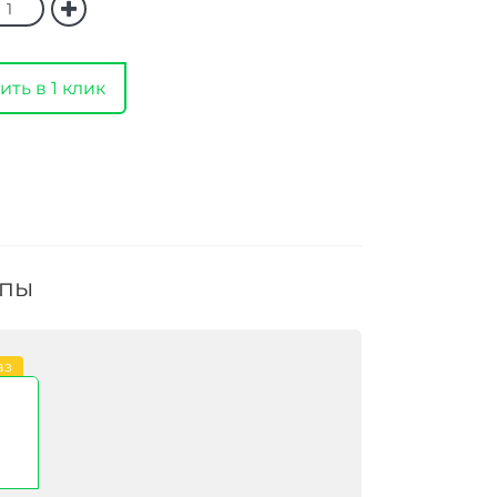
ить в 1 клик
ппы
аз