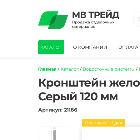
МВ ТРЕЙД
Продажа отделочных
материалов
КАТАЛОГ
О КОМПАНИИ
ОПЛАТА
Главная
/
Каталог
/
Водосточные системы
/
https://mvtrade.ru/images/id/normal/kro
Кронштейн желоб
zheloba-
metallicheskij-
Серый 120 мм
docke-
standard-
seryj-
Артикул: 21186
120-
mm.jpg
Под заказ: 1-3 дня