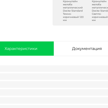
Кронштейн
Кронштейн
желоба
желоба
металлический
металличес
Docke Standard
Docke Stand
Темно-
Светло-
коричневый 120
коричневый
мм
мм
Характеристики
Документация