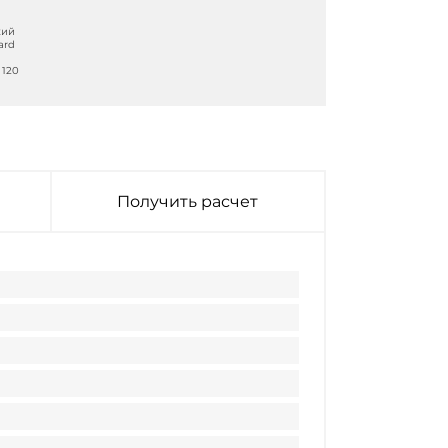
кий
ard
 120
Получить расчет