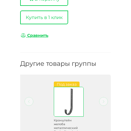
Купить в 1 клик
Сравнить
Другие товары группы
Под заказ
Кронштейн
желоба
й
металлический