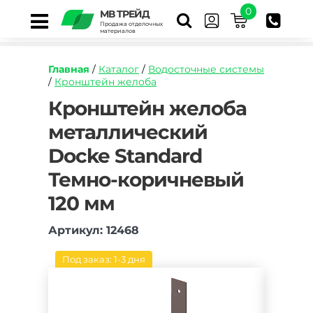
0
МВ ТРЕЙД
Продажа отделочных
материалов
Главная
/
Каталог
/
Водосточные системы
/
Кронштейн желоба
https://mvtrade.ru/images/id/normal/kronshtej
Кронштейн желоба
zheloba-
металлический
metallicheskij-
docke-
Docke Standard
standard-
temno-
Темно-коричневый
korichnevyj-
120-
120 мм
mm.jpg
Артикул: 12468
Под заказ: 1-3 дня