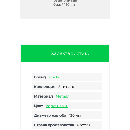
d
Docke Standard
Серый 120 мм
0
Характеристики
Бренд
Docke
Коллекция
Standard
Материал
Металл
Цвет
Коричневый
Диаметр желоба
120 мм
Страна производства
Россия