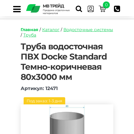
0
МВ ТРЕЙД
Продажа отделочных
материалов
Главная
/
Каталог
/
Водосточные системы
/
Труба
https://mvtrade.ru/images/id/normal/truba-
Труба водосточная
vodostochnaya-
ПВХ Docke Standard
pvkh-
docke-
Темно-коричневая
standard-
temno-
80х3000 мм
korichnevaya-
80kh3000-
Артикул: 12471
mm.jpg
Под заказ: 1-3 дня