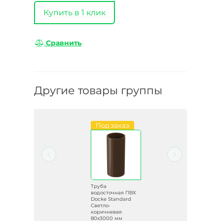
Купить в 1 клик
Сравнить
Другие товары группы
Под заказ
Труба
ВХ
водосточная ПВХ
d
Docke Standard
0 мм
Светло-
коричневая
80х3000 мм