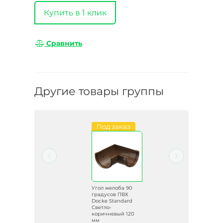
Купить в 1 клик
Сравнить
Другие товары группы
Под заказ
0
Угол желоба 90
градусов ПВХ
d
Docke Standard
Светло-
0
коричневый 120
мм