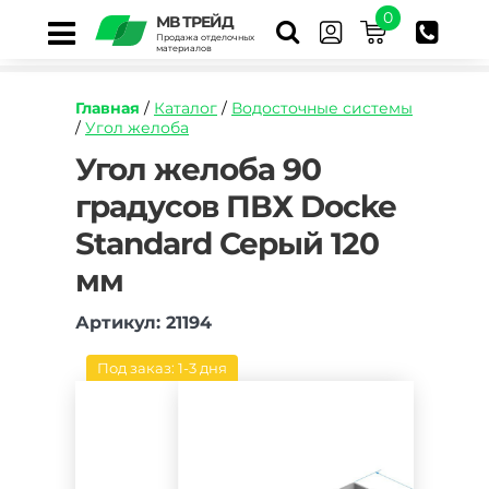
0
МВ ТРЕЙД
Продажа отделочных
материалов
Главная
/
Каталог
/
Водосточные системы
/
Угол желоба
https://mvtrade.ru/images/id/normal/ugol-
Угол желоба 90
zheloba-
градусов ПВХ Docke
90-
gradusov-
Standard Серый 120
pvkh-
docke-
мм
standard-
seryj-
Артикул: 21194
120-
mm.jpg
Под заказ: 1-3 дня