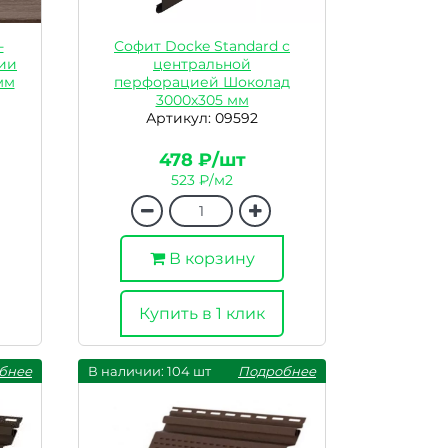
-
Софит Docke Standard с
ии
центральной
мм
перфорацией Шоколад
3000х305 мм
Артикул: 09592
478 ₽/шт
523 ₽/м2
В корзину
Купить в 1 клик
бнее
В наличии: 104 шт
Подробнее