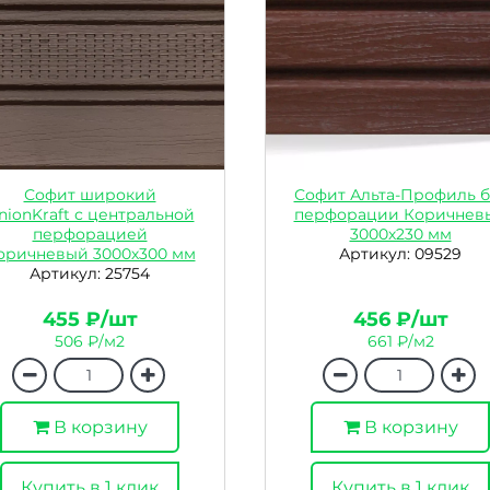
Софит широкий
Софит Альта-Профиль б
nionKraft с центральной
перфорации Коричнев
перфорацией
3000х230 мм
оричневый 3000х300 мм
Артикул: 09529
Артикул: 25754
455 ₽/шт
456 ₽/шт
506 ₽/м2
661 ₽/м2
В корзину
В корзину
Купить в 1 клик
Купить в 1 клик