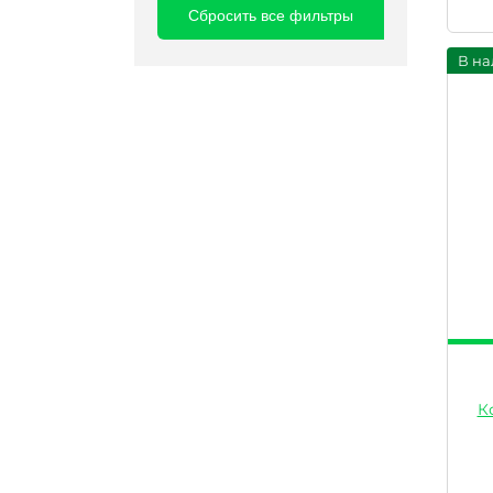
Сбросить все фильтры
В на
К