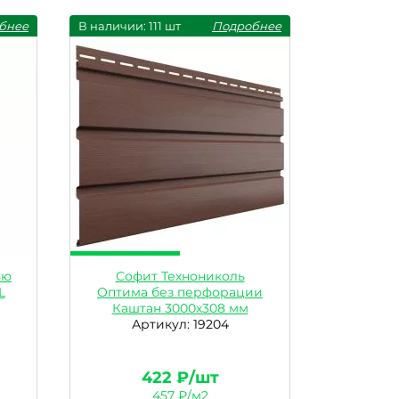
бнее
В наличии: 111 шт
Подробнее
ью
Софит Технониколь
L
Оптима без перфорации
Каштан 3000х308 мм
Артикул: 19204
422 ₽/шт
457 ₽/м2