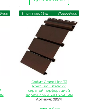
бнее
В наличии: 79 шт
Подробнее
Софит Grand Line T3
Premium Estetic со
7
скрытой перфорацией
мм
Коричневый 3000х246 мм
Артикул: 09571