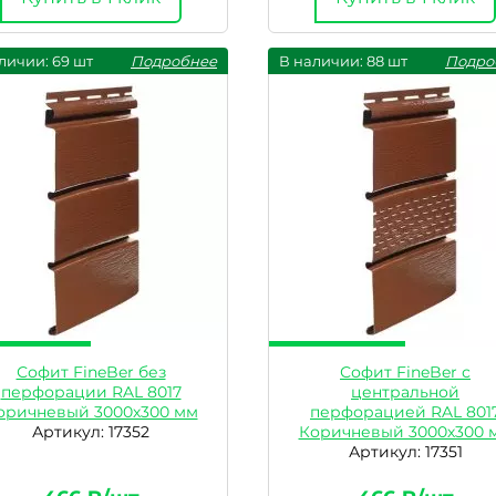
личии: 69 шт
Подробнее
В наличии: 88 шт
Подро
Софит FineBer без
Софит FineBer с
перфорации RAL 8017
центральной
оричневый 3000х300 мм
перфорацией RAL 801
Артикул: 17352
Коричневый 3000х300 
Артикул: 17351