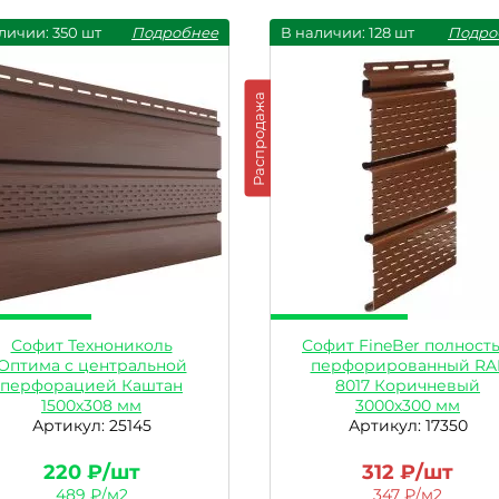
личии: 350 шт
Подробнее
В наличии: 128 шт
Подро
Распродажа
Софит Технониколь
Софит FineBer полност
Оптима с центральной
перфорированный RA
перфорацией Каштан
8017 Коричневый
1500х308 мм
3000х300 мм
Артикул: 25145
Артикул: 17350
220 ₽/шт
312 ₽/шт
489 ₽/м2
347 ₽/м2