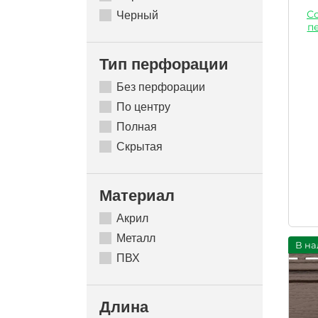
Со
Черный
п
Тип перфорации
Без перфорации
По центру
Полная
Скрытая
Материал
Акрил
Металл
В на
ПВХ
Длина