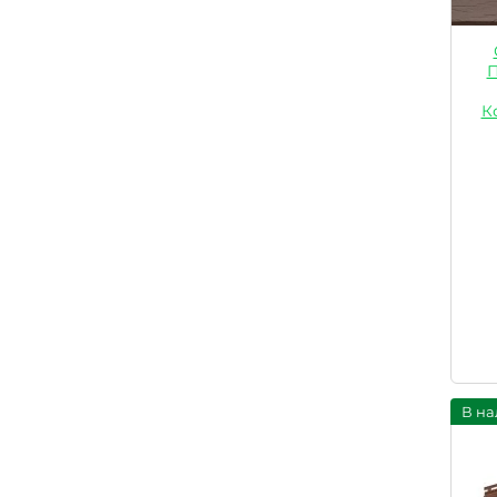
П
К
В на