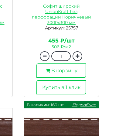
с
Софит широкий
UnionKraft без
перфорации Коричневый
мм
3000х300 мм
Артикул: 25757
455 ₽/шт
506 ₽/м2
В корзину
Купить в 1 клик
В наличии: 160 шт
Подробнее