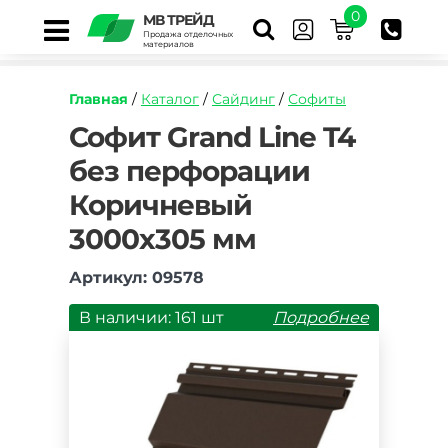
0
МВ ТРЕЙД
Продажа отделочных
материалов
Главная
/
Каталог
/
Сайдинг
/
Софиты
https://mvtrade.ru/images/id/normal/sofit-
Софит Grand Line T4
grand-
без перфорации
line-
t4-
Коричневый
bez-
perforacii-
3000х305 мм
korichnevyy-
3000-
Артикул: 09578
mm.jpg
В наличии: 161 шт
Подробнее