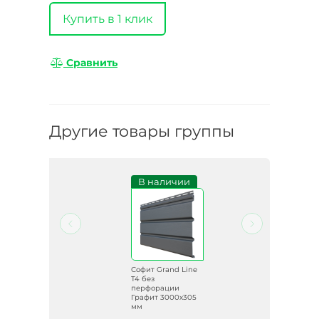
Купить в 1 клик
Сравнить
Другие товары группы
и
В наличии
ine
Софит Grand Line
ии
T4 без
перфорации
Графит 3000х305
мм