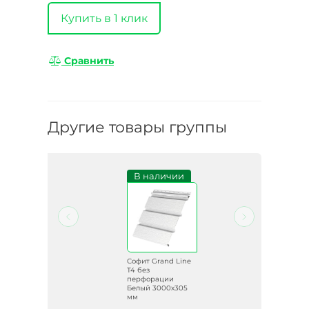
Купить в 1 клик
Сравнить
Другие товары группы
и
В наличии
ine
Софит Grand Line
T4 без
перфорации
05
Белый 3000х305
мм