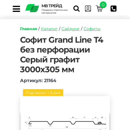
0
МВ ТРЕЙД
Продажа отделочных
материалов
Главная
/
Каталог
/
Сайдинг
/
Софиты
https://mvtrade.ru/images/id/normal/sofit-
Софит Grand Line T4
grand-
без перфорации
line-
t4-
Серый графит
bez-
perforaczii-
3000х305 мм
seryj-
grafit-
Артикул: 21164
3000kh305-
mm.jpg
Под заказ: 1-3 дня