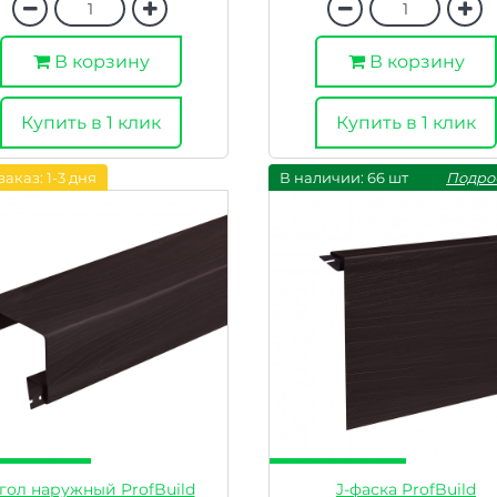
В корзину
В корзину
Купить в 1 клик
Купить в 1 клик
заказ: 1-3 дня
В наличии: 66 шт
Подро
гол наружный ProfBuild
J-фаска ProfBuild