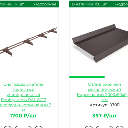
личии: 57 шт
Подробнее
В наличии: 150 шт
Подро
Снегозадержатель
Отлив оконный
трубчатый
металлический
универсальный
Коричневый 2000х50х0,
Roofsystems RAL 8017
мм
околадно-коричневый 3
Артикул: 07011
м
Артикул: 09290
1700 ₽/шт
357 ₽/шт