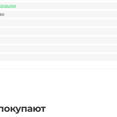
орации
во
 покупают