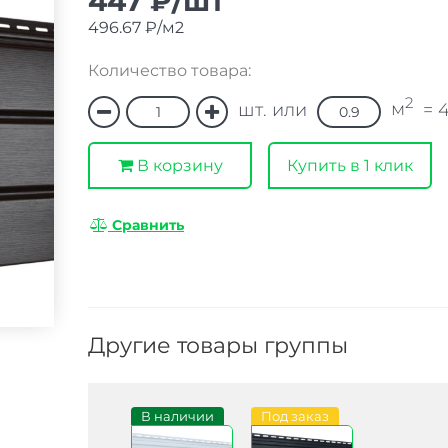
447 ₽/шт
496.67 ₽/м2
Количество товара:
2
м
шт. или
=
В корзину
Купить в 1 клик
Сравнить
Другие товары группы
В наличии
Под заказ