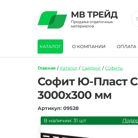
МВ ТРЕЙД
Продажа отделочных
материалов
КАТАЛОГ
О КОМПАНИИ
ОПЛАТА
Главная
/
Каталог
/
Сайдинг
/
Софиты
https://mvtrade.ru/images/id/normal/sofi
Софит Ю-Пласт C
yu-
plast-
3000х300 мм
bez-
perforaczii-
korichnevyj-
Артикул: 09528
3000h300-
mm.jpg
В наличии: 31 шт
Подр