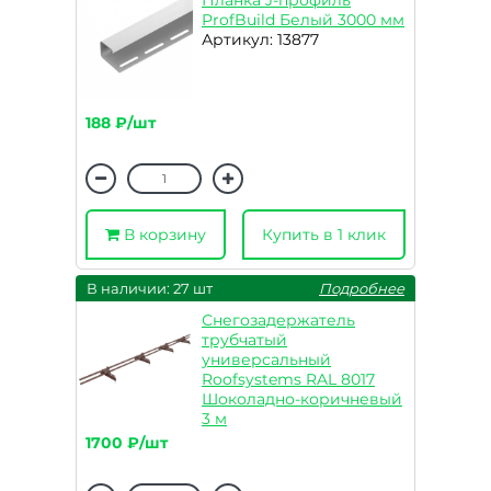
Планка J-профиль
ProfBuild Белый 3000 мм
Артикул: 13877
188 ₽/шт
В корзину
Купить в 1 клик
В наличии: 27 шт
Подробнее
Снегозадержатель
трубчатый
универсальный
Roofsystems RAL 8017
Шоколадно-коричневый
3 м
Артикул: 09290
1700 ₽/шт