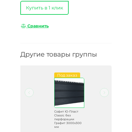
Купить в 1 клик
Сравнить
Другие товары группы
и
Под заказ
т
Софит Ю-Пласт
Classic без
перфорации
Графит 3000х300
мм