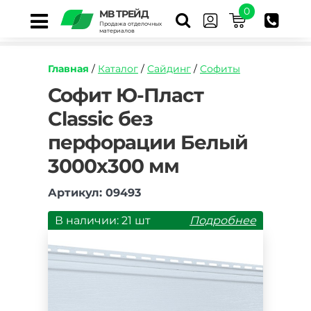
0
МВ ТРЕЙД
Продажа отделочных
материалов
Главная
/
Каталог
/
Сайдинг
/
Софиты
https://mvtrade.ru/images/id/normal/sofit-
Софит Ю-Пласт
yu-
Classic без
plast-
bez-
перфорации Белый
perforaczii-
belyj-
3000х300 мм
3000h300-
mm.jpg
Артикул: 09493
В наличии: 21 шт
Подробнее