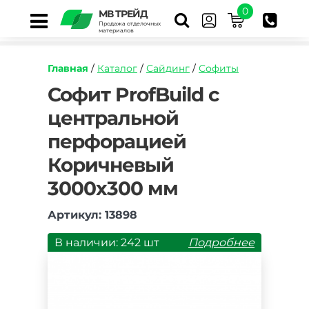
0
МВ ТРЕЙД
Продажа отделочных
материалов
Главная
/
Каталог
/
Сайдинг
/
Софиты
https://mvtrade.ru/images/id/normal/sofit-
Софит ProfBuild с
profbuild-
центральной
s-
centralnoy-
перфорацией
perforaciey-
korichnevyy-
Коричневый
3000h300-
mm.jpg
3000х300 мм
Артикул: 13898
В наличии: 242 шт
Подробнее