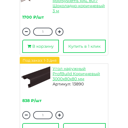
Roofsystems RAL 8017
Шоколадно-коричневый
3 м
Артикул: 09290
1700 ₽/шт
В корзину
Купить в 1 клик
Под заказ: 1-3 дня
Угол наружный
ProfBuild Коричневый
3000х80х80 мм
Артикул: 13890
838 ₽/шт