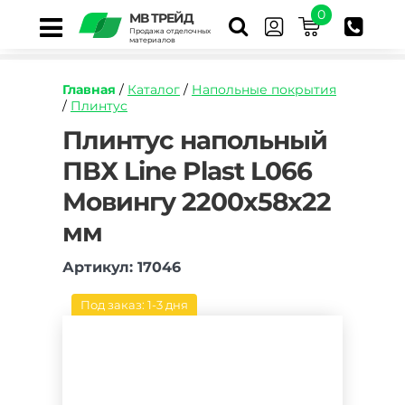
0
МВ ТРЕЙД
Продажа отделочных
материалов
Главная
/
Каталог
/
Напольные покрытия
/
Плинтус
https://mvtrade.ru/images/id/normal/plintus-
Плинтус напольный
napolnyy-
ПВХ Line Plast L066
pvh-
line-
Мовингу 2200х58х22
plast-
l066-
мм
movingu-
2500h58h22-
Артикул: 17046
mm.jpg
Под заказ: 1-3 дня