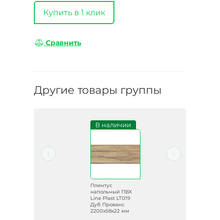
Купить в 1 клик
Сравнить
Другие товары группы
и
В наличии
Плинтус
Х
напольный ПВХ
Line Plast LT019
Дуб Прованс
2200х58х22 мм