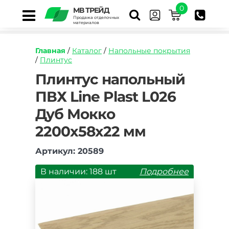
0
МВ ТРЕЙД
Продажа отделочных
материалов
Главная
/
Каталог
/
Напольные покрытия
/
Плинтус
https://mvtrade.ru/images/id/normal/plintus-
Плинтус напольный
napolnyj-
ПВХ Line Plast L026
pvkh-
line-
Дуб Мокко
plast-
l026-
2200х58х22 мм
dub-
mokko-
Артикул: 20589
2200kh58kh22-
mm.jpg
В наличии: 188 шт
Подробнее