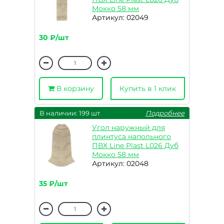
Мокко 58 мм
Артикул: 02049
30 ₽/шт
В корзину
Купить в 1 клик
В наличии: 199 шт
Подробнее
Угол наружный для
плинтуса напольного
ПВХ Line Plast L026 Дуб
Мокко 58 мм
Артикул: 02048
35 ₽/шт