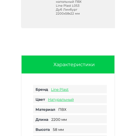
Х
напольный ПВХ
Line Plast L053
ий
Дуб Линбург
2200х58х22 мм
Характеристики
Бренд
Line Plast
Цвет
Натуральный
Материал
ПВХ
Длина
2200 мм
Высота
58 мм