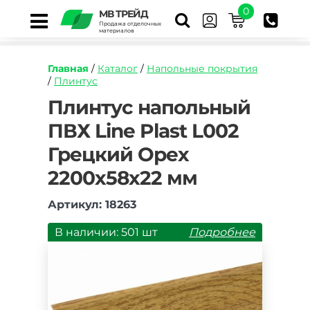
0
МВ ТРЕЙД
Продажа отделочных
материалов
Главная
/
Каталог
/
Напольные покрытия
/
Плинтус
https://mvtrade.ru/images/id/normal/plintus-
Плинтус напольный
napolnyj-
ПВХ Line Plast L002
pvkh-
line-
Грецкий Орех
plast-
l002-
2200х58х22 мм
greczkij-
orekh-
Артикул: 18263
2200h58h22-
mm.jpg
В наличии: 501 шт
Подробнее