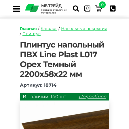
0
МВ ТРЕЙД
Продажа отделочных
материалов
Главная
/
Каталог
/
Напольные покрытия
/
Плинтус
https://mvtrade.ru/images/id/normal/plintus-
Плинтус напольный
napolnyj-
ПВХ Line Plast L017
pvkh-
line-
Орех Темный
plast-
l017-
2200х58х22 мм
orekh-
temnyj-
Артикул: 18714
2200h58h22-
mm.jpg
В наличии: 140 шт
Подробнее