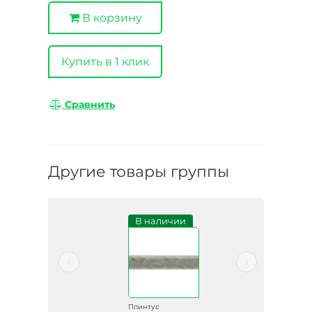
В корзину
Купить в 1 клик
Сравнить
Другие товары группы
и
В наличии
Плинтус