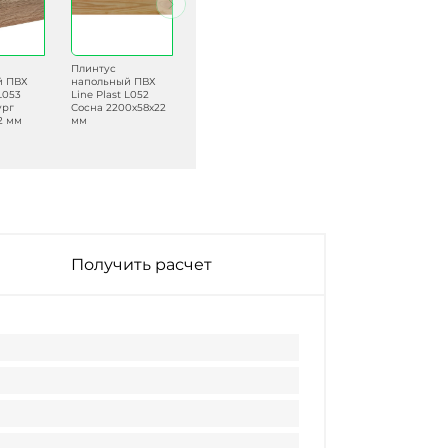
Плинтус
Плинтус
Плинтус
й ПВХ
напольный ПВХ
напольный ПВХ
напольный ПВХ
 L053
Line Plast L052
Line Plast LT019
Line Plast L064
ург
Сосна 2200х58х22
Дуб Прованс
Клён Белый
2 мм
мм
2200х58х22 мм
2200х58х22 мм
Получить расчет