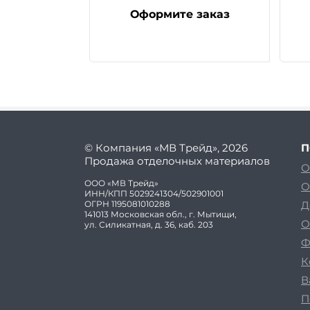
Оформите заказ
© Компания «МВ Трейд», 2026
П
Продажа отделочных материалов
О
ООО «МВ Трейд»
О
ИНН/КПП 5029241304/502901001
ОГРН 1195081010288
Д
141013 Московская обл., г. Мытищи,
О
ул. Силикатная, д. 36, каб. 203
Ф
К
В
П