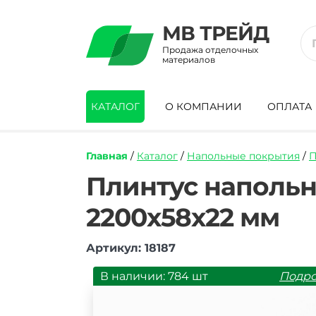
МВ ТРЕЙД
Продажа отделочных
материалов
КАТАЛОГ
О КОМПАНИИ
ОПЛАТА
Главная
/
Каталог
/
Напольные покрытия
/
П
https://mvtrade.ru/images/id/normal/plin
Плинтус напольн
napolnyj-
pvkh-
2200х58х22 мм
line-
plast-
l036-
Артикул: 18187
dub-
magnatskij-
В наличии: 784 шт
Подр
2200h58h22-
mm.jpg