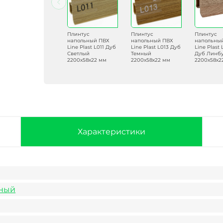
Плинтус
Плинтус
Плинтус
Плинтус
напольный ПВХ
напольный ПВХ
напольный ПВХ
напольны
Line Plast L039
Line Plast L011 Дуб
Line Plast L013 Дуб
Line Plast
Граб Тёмный
Светлый
Темный
Дуб Линб
2200х58х22 мм
2200х58х22 мм
2200х58х22 мм
2200х58х2
Характеристики
ьный