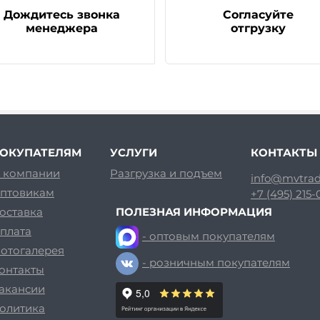
Дождитесь звонка
Согласуйте
менеджера
отгрузку
ОКУПАТЕЛЯМ
УСЛУГИ
КОНТАКТЫ
 компании
Разгрузка и подъем
info@mvtrad
птовикам
+7 (495) 215
оставка
ПОЛЕЗНАЯ ИНФОРМАЦИЯ
плата
- оптовым покупателям
отогалерея
- розничным покупателям
онтакты
акансии
олитика