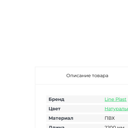
Плинтус
Плинтус
Плинтус
напольный ПВХ
напольный ПВХ
напольный ПВХ
Line Plast L029
Line Plast L004
Line Plast L007
Черный
Ясень 2200х58х22
Ясень Шимо
2200х58х22 мм
мм
Светлый
2200х58х22 мм
Описание товара
Бренд
Line Plast
Цвет
Натурал
Материал
ПВХ
Длина
2200 мм