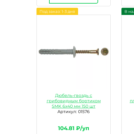
Под заказ: 1-3 дня
В на
Дюбель-гвоздь с
грибовидным бортиком
п
SMK 6х40 мм 150 шт
Артикул: 01576
104.81 ₽/уп