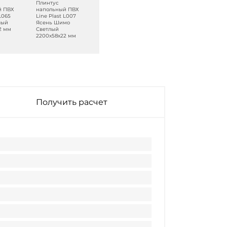
Плинтус
Плинтус
Плинтус
й ПВХ
напольный ПВХ
напольный ПВХ
напольный ПВХ
 L065
Line Plast L007
Line Plast L043
Line Plast L017
лый
Ясень Шимо
Серый Гранит
Орех Темный
2 мм
Светлый
2200х58х22 мм
2200х58х22 мм
2200х58х22 мм
Получить расчет