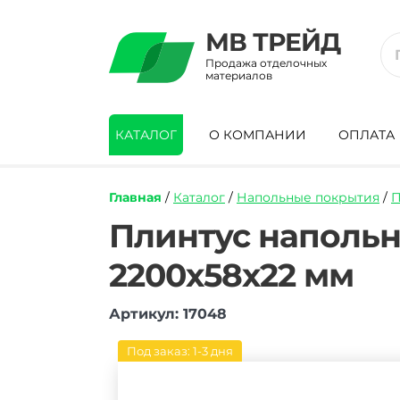
МВ ТРЕЙД
Продажа отделочных
материалов
КАТАЛОГ
О КОМПАНИИ
ОПЛАТА
Главная
/
Каталог
/
Напольные покрытия
/
П
https://mvtrade.ru/images/id/normal/plin
Плинтус напольны
napolnyy-
pvh-
2200х58х22 мм
line-
plast-
l070-
Артикул: 17048
panga-
panga-
Под заказ: 1-3 дня
2500h58h22-
mm.jpg