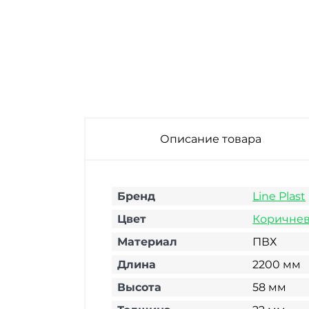
Плинтус
Плинтус
Плинтус
напольный ПВХ
напольный ПВХ
напольный ПВХ
Line Plast L046
Line Plast L033
Line Plast L019 Дуб
Ясень Светлый
Дуб Анданте
Дартфорд
2200х58х22 мм
2200х58х22 мм
2200х58х22 мм
Описание товара
Бренд
Line Plast
Цвет
Коричне
Материал
ПВХ
Длина
2200 мм
Высота
58 мм