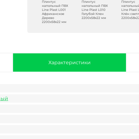
Плинтус
Плинтус
Плинтус
Плинтус
напольный ПВХ
напольный ПВХ
напольный ПВХ
напольны
Line Plast L005
Line Plast L001
Line Plast L010
Line Plast
Клен 2200х58х22
Африканское
Голубой Клен
Клён свет
мм
Дерево
2200х58х22 мм
2200х58х2
2200х58х22 мм
Характеристики
вый