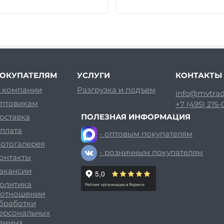
ОКУПАТЕЛЯМ
УСЛУГИ
КОНТАКТЫ
 компании
Разгрузка и подъем
info@mvtrad
птовикам
+7 (495) 215
оставка
ПОЛЕЗНАЯ ИНФОРМАЦИЯ
плата
- оптовым покупателям
отогалерея
- розничным покупателям
онтакты
акансии
олитика
 отношении
бработки
ерсональных
анных