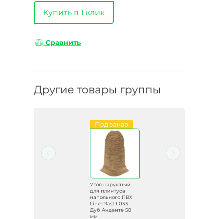
Купить в 1 клик
Сравнить
Другие товары группы
и
Под заказ
й
Угол наружный
для плинтуса
ВХ
напольного ПВХ
Line Plast L033
8
Дуб Анданте 58
мм