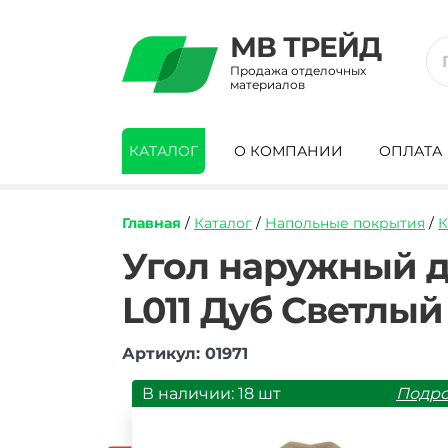
МВ ТРЕЙД
Продажа отделочных
материалов
КАТАЛОГ
О КОМПАНИИ
ОПЛАТА
Главная
/
Каталог
/
Напольные покрытия
/
К
https://mvtrade.ru/images/id/normal/ugo
Угол наружный д
naruzhnyy-
dlya-
L011 Дуб Светлый
plintusa-
napolnogo-
pvh-
Артикул: 01971
line-
plast-
В наличии: 18 шт
Подр
l011-
dub-
svetlyy-