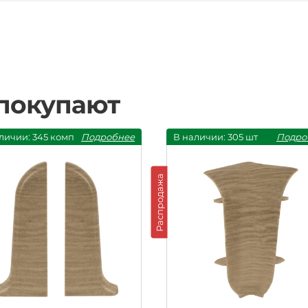
 покупают
личии: 345 комп
Подробнее
В наличии: 305 шт
Подро
Распродажа