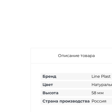
Угол наружный
Угол наружный
Угол наружный
для плинтуса
для плинтуса
для плинтуса
напольного ПВХ
напольного ПВХ
напольного ПВХ
Line Plast L023
Line Plast L050
Line Plast L028
Дуб Античный 58
Дуб Классический
Дуб
мм
58 мм
Колониальный 58
мм
Описание товара
Бренд
Line Plast
Цвет
Натурал
Высота
58 мм
Страна производства
Россия