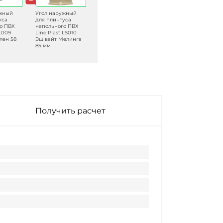
ужный
Угол наружный
Угол наружный
Угол наружный
уса
для плинтуса
для плинтуса
для плинтуса
о ПВХ
напольного ПВХ
напольного ПВХ
напольного ПВХ
 L009
Line Plast LS010
Line Plast L066
Line Plast L045
лен 58
Эш вайт Мелинга
Мовингу 58 мм
Белый 58 мм
85 мм
Получить расчет