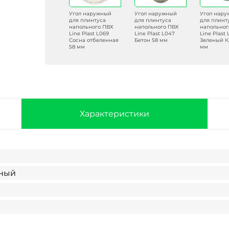
Угол наружный
Угол наружный
Угол наружный
Угол нар
для плинтуса
для плинтуса
для плинтуса
для плинт
напольного ПВХ
напольного ПВХ
напольного ПВХ
напольног
Line Plast L052
Line Plast L069
Line Plast L047
Line Plast
Сосна 58 мм
Сосна отбеленная
Бетон 58 мм
Зеленый К
58 мм
мм
Характеристики
ьный