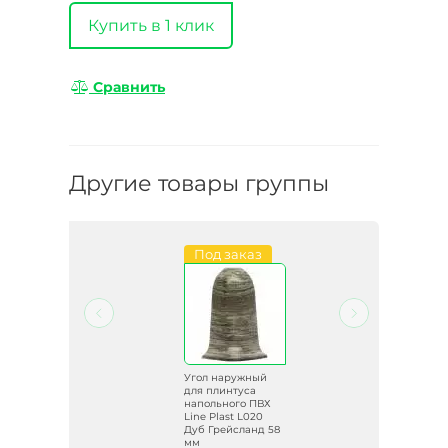
Купить в 1 клик
Сравнить
Другие товары группы
Под заказ
Распродажа
й
Угол наружный
для плинтуса
ВХ
напольного ПВХ
Line Plast L020
58
Дуб Грейсланд 58
мм