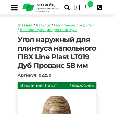
0
МВ ТРЕЙД
Продажа отделочных
материалов
Главная
/
Каталог
/
Напольные покрытия
/
Комплектующие для плинтуса
https://mvtrade.ru/images/id/normal/ugol-
Угол наружный для
naruzhnyj-
плинтуса напольного
dlya-
plintusa-
ПВХ Line Plast LT019
napolnogo-
pvkh-
Дуб Прованс 58 мм
line-
plast-
Артикул: 02250
lt019-
dub-
В наличии: 116 шт
Подробнее
provans-
58-
mm.jpg