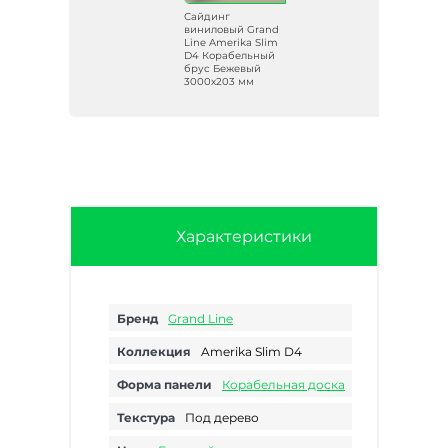
Сайдинг
and
виниловый Grand
lim
Line Amerika Slim
ый
D4 Корабельный
ый
брус Бежевый
3000х203 мм
Характеристики
Бренд
Grand Line
Коллекция
Amerika Slim D4
Форма панели
Корабельная доска
Текстура
Под дерево