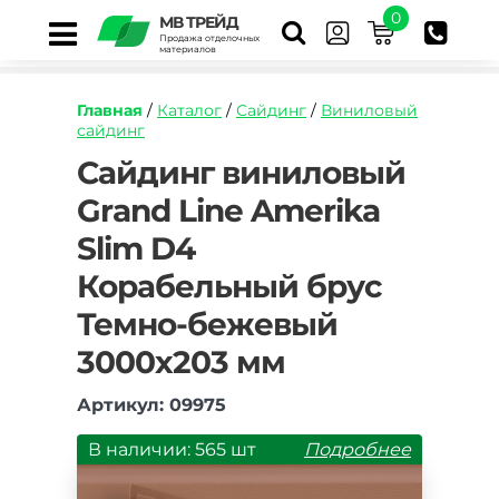
0
МВ ТРЕЙД
Продажа отделочных
материалов
Главная
/
Каталог
/
Сайдинг
/
Виниловый
сайдинг
https://mvtrade.ru/images/id/normal/sayding-
Сайдинг виниловый
vinilovyy-
Grand Line Amerika
grand-
line-
Slim D4
amerika-
slim-
Корабельный брус
d4-
korabelnyy-
Темно-бежевый
brus-
3000х203 мм
temno-
bezhevyy.jpg
Артикул: 09975
В наличии: 565 шт
Подробнее