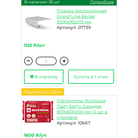
В наличии: 36 шт
Подробнее
Планка околооконная
Grand Line Белая
3000х165х75 мм
Артикул: 07739
1122 ₽/шт
В корзину
Купить в 1 клик
Под заказ: 1-3 дня
Утеплитель Rockwool
Лайт Баттс Скандик
800х600х50 мм 12 шт в
упаковке
Артикул: 10667
1600 ₽/уп