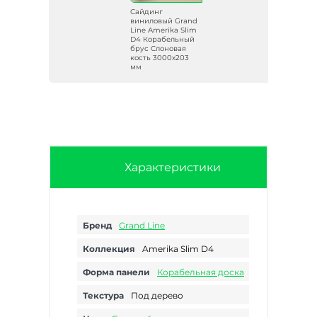
Сайдинг
and
виниловый Grand
lim
Line Amerika Slim
ый
D4 Корабельный
брус Слоновая
кость 3000х203
мм
Характеристики
Бренд
Grand Line
Коллекция
Amerika Slim D4
Форма панели
Корабельная доска
Текстура
Под дерево