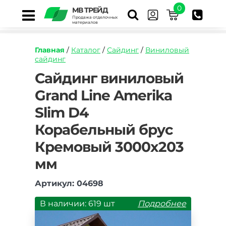
0
МВ ТРЕЙД
Продажа отделочных
материалов
Главная
/
Каталог
/
Сайдинг
/
Виниловый
сайдинг
https://mvtrade.ru/images/id/normal/sayding-
Сайдинг виниловый
vinilovyy-
Grand Line Amerika
grand-
line-
Slim D4
amerika-
slim-
Корабельный брус
d4-
korabelnyy-
Кремовый 3000х203
brus-
мм
kremovyy.jpg
Артикул: 04698
В наличии: 619 шт
Подробнее