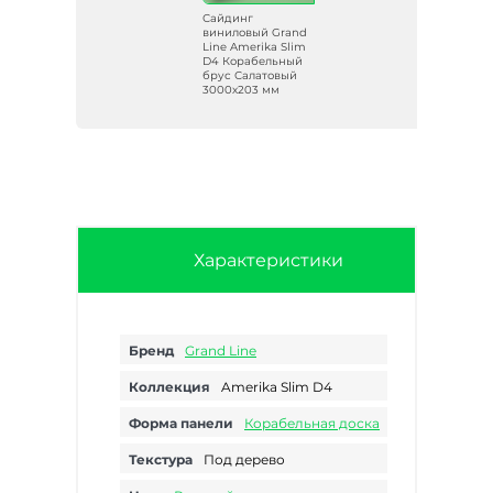
Сайдинг
and
виниловый Grand
lim
Line Amerika Slim
ый
D4 Корабельный
брус Салатовый
3000х203 мм
Характеристики
Бренд
Grand Line
Коллекция
Amerika Slim D4
Форма панели
Корабельная доска
Текстура
Под дерево