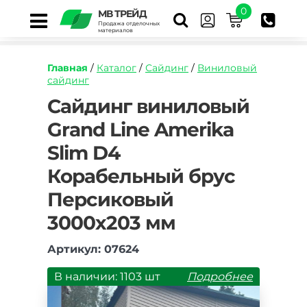
0
МВ ТРЕЙД
Продажа отделочных
материалов
Главная
/
Каталог
/
Сайдинг
/
Виниловый
сайдинг
https://mvtrade.ru/images/id/normal/sayding-
Сайдинг виниловый
vinilovyy-
Grand Line Amerika
grand-
line-
Slim D4
amerika-
slim-
Корабельный брус
d4-
korabelnyy-
Персиковый
brus-
3000х203 мм
persikovyy.jpg
Артикул: 07624
В наличии: 1103 шт
Подробнее