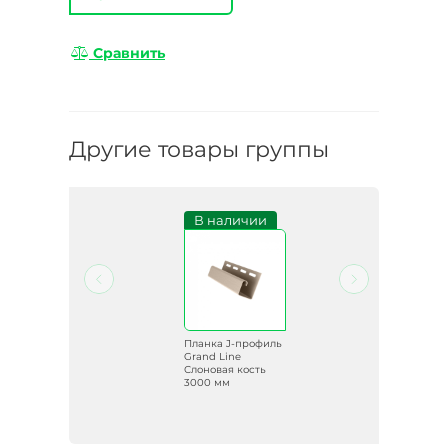
Сравнить
Другие товары группы
и
В наличии
иль
Планка J-профиль
uni
Grand Line
000
Слоновая кость
3000 мм