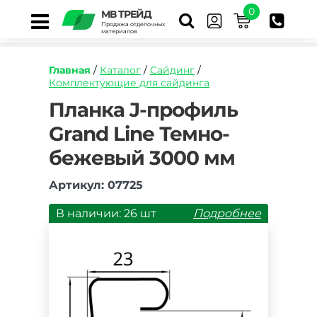
0
МВ ТРЕЙД
Продажа отделочных
материалов
Главная
/
Каталог
/
Сайдинг
/
Комплектующие для сайдинга
https://mvtrade.ru/images/id/normal/planka-
Планка J-профиль
j-
Grand Line Темно-
profil-
grand-
бежевый 3000 мм
line-
temno-
bezhevyy-
Артикул: 07725
3000-
mm.jpg
В наличии: 26 шт
Подробнее