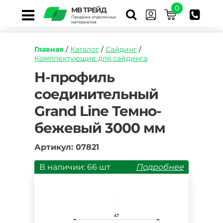
0
МВ ТРЕЙД
Продажа отделочных
материалов
Главная
/
Каталог
/
Сайдинг
/
Комплектующие для сайдинга
https://mvtrade.ru/images/id/normal/h-
H-профиль
profil-
соединительный
soedinitelnyy-
grand-
Grand Line Темно-
line-
temno-
бежевый 3000 мм
bezhevyy-
3000-
Артикул: 07821
mm.jpg
В наличии: 66 шт
Подробнее