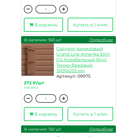
В корзину
Купить в 1 клик
В наличии: 565 шт
Подробнее
Сайдинг виниловый
Grand Line Amerika Slim
D4 Корабельный брус
Темно-бежевый
3000х203 мм
Артикул: 09975
272 ₽/шт
446 ₽/м2
В корзину
Купить в 1 клик
В наличии: 150 шт
Подробнее