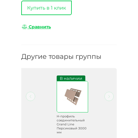
Купить в 1 клик
Сравнить
Другие товары группы
и
В наличии
H-профиль
ый
соединительный
рил
Grand Line
мм
Персиковый 3000
мм