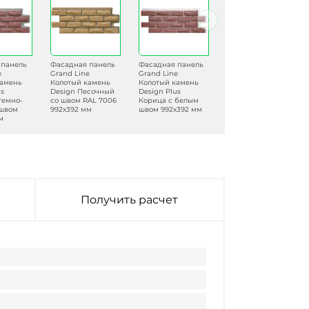
 панель
Фасадная панель
Фасадная панель
Фасадная панель
e
Grand Line
Grand Line
Grand Line
камень
Колотый камень
Колотый камень
Колотый камень
us
Design Песочный
Design Plus
Design Plus
темно-
со швом RAL 7006
Корица с белым
Трюфель с
швом
992х392 мм
швом 992х392 мм
черным швом
м
992х392 мм
Получить расчет