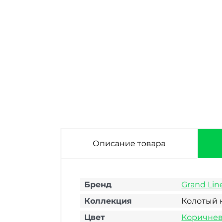
Фасадная панель
Фасадная панель
Grand Line
Grand Line
Колотый камень
Колотый камень
Design Plus
Design Бежевый
Гранит с белым
со швом RAL 7006
швом 992х392 мм
992х392 мм
Описание товара
Бренд
Grand Lin
Коллекция
Колотый 
Цвет
Коричне