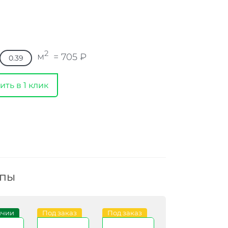
2
м
=
705
₽
ить в 1 клик
ппы
ичии
Под заказ
Под заказ
Под заказ