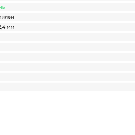
нь
пилен
2,4 мм