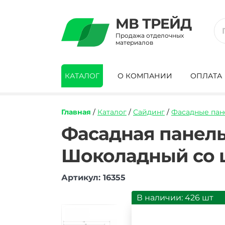
МВ ТРЕЙД
Продажа отделочных
материалов
КАТАЛОГ
О КОМПАНИИ
ОПЛАТА
Главная
/
Каталог
/
Сайдинг
/
Фасадные пан
https://mvtrade.ru/images/id/normal/fas
Фасадная панель
panel-
grand-
Шоколадный со ш
line-
kolotyy-
kamen-
Артикул: 16355
premium-
shov-
В наличии: 426 шт
ral-
7006-
shokolad-