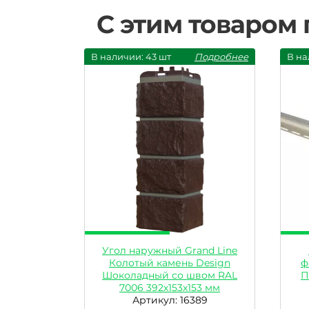
С этим товаром
В наличии: 43 шт
Подробнее
В на
Угол наружный Grand Line
Колотый камень Design
ф
Шоколадный со швом RAL
П
7006 392х153х153 мм
Артикул: 16389