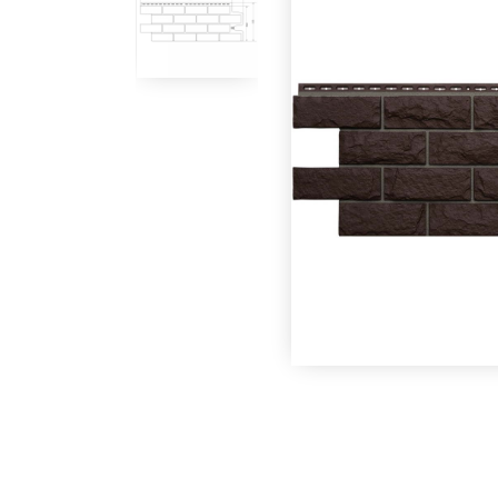
1134h423-
mm.jpg
В наличии
В наличии