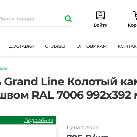
Кор
Войти
ДОСТАВКА
ОТЗЫВЫ
ОПТОВИКАМ
КОНТАК
ели
adnaya-
 Grand Line Колотый ка
вом RAL 7006 992х392
Подробнее
Цена товара: