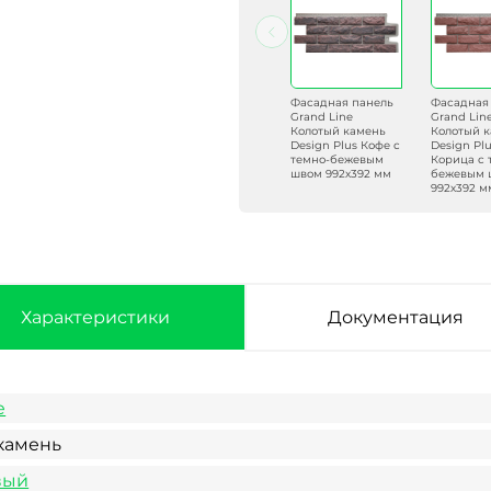
Фасадная панель
Фасадная панель
Фасадная панель
Фасадная
Grand Line
Grand Line
Grand Line
Grand Lin
Колотый камень
Колотый камень
Колотый камень
Колотый 
Design Plus
Design Молочный
Design Plus Кофе с
Design Pl
Каштан с белым
со швом RAL 7006
темно-бежевым
Корица с 
швом 992х392 мм
992х392 мм
швом 992х392 мм
бежевым 
992х392 м
Характеристики
Документация
e
камень
вый