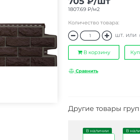
705 ₽/шт
1807.69 ₽/м2
Количество товара:
шт. или
В корзину
Куп
Сравнить
Другие товары гру
Под заказ
В наличии
В наличии
В нал