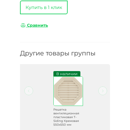
Купить в 1 клик
Сравнить
Другие товары группы
и
В наличии
Решетка
ая
вентиляционная
пластиковая T-
евая
Siding Кремовая
550х550 мм