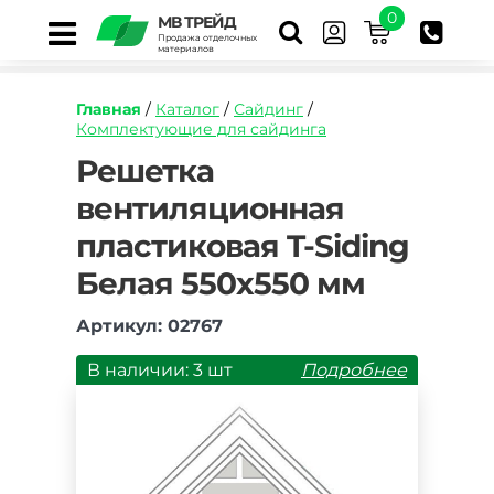
0
МВ ТРЕЙД
Продажа отделочных
материалов
Главная
/
Каталог
/
Сайдинг
/
Комплектующие для сайдинга
https://mvtrade.ru/images/id/normal/reshetka-
Решетка
ventilyacionnaya-
вентиляционная
plastikovaya-
belaya-
пластиковая T-Siding
550h550-
mm.jpg
Белая 550х550 мм
Артикул: 02767
В наличии: 3 шт
Подробнее