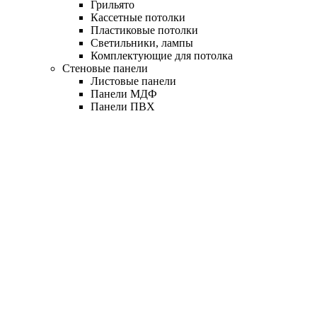
Грильято
Кассетные потолки
Пластиковые потолки
Светильники, лампы
Комплектующие для потолка
Стеновые панели
Листовые панели
Панели МДФ
Панели ПВХ
Сэндвич-панели
Вагонка ПВХ
Углы для откосов
Комплектующие для панелей
Напольные покрытия
Ламинат
Плитка LVT
Плиты ДСП
Подложка
Теплый пол
Плинтус
Комплектующие для плинтуса
Террасная доска ДПК
Террасная доска
Ступени ДПК
Ограждения ДПК