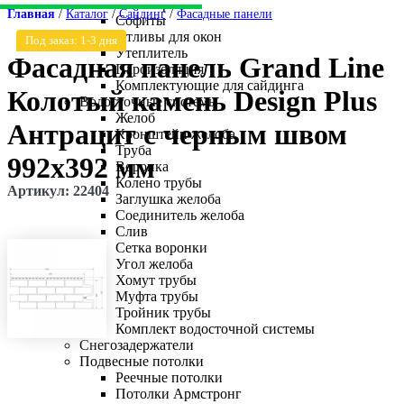
Клинкерная плитка
Главная
/
Каталог
/
Сайдинг
/
Фасадные панели
Софиты
Отливы для окон
https://mvtrade.ru/images/id/normal/fasadnaya-
Под заказ: 1-3 дня
Утеплитель
panel-
Фасадная панель Grand Line
Пароизоляция
grand-
Комплектующие для сайдинга
line-
Колотый камень Design Plus
Водосточные системы
kolotyj-
Желоб
kamen-
Антрацит с черным швом
Кронштейн желоба
design-
Труба
plus-
992х392 мм
Воронка
antraczit-
Колено трубы
s-
Артикул: 22404
Заглушка желоба
chernym-
Соединитель желоба
shvom-
Слив
992kh392-
Сетка воронки
mm.jpg
Угол желоба
Хомут трубы
Муфта трубы
Тройник трубы
Комплект водосточной системы
Снегозадержатели
Подвесные потолки
Реечные потолки
Потолки Армстронг