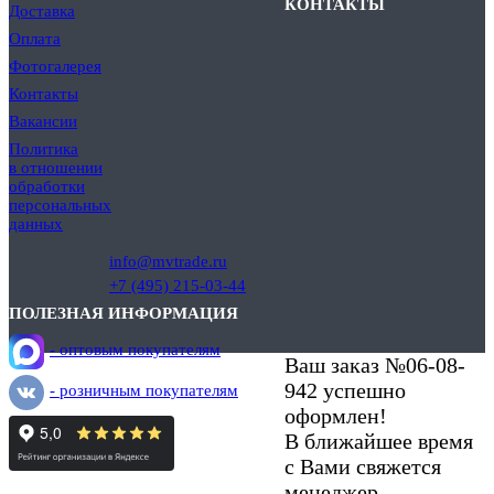
КОНТАКТЫ
Доставка
Оплата
Фотогалерея
Контакты
Вакансии
Политика
в отношении
обработки
персональных
данных
info@mvtrade.ru
+7 (495) 215-03-44
ПОЛЕЗНАЯ ИНФОРМАЦИЯ
- оптовым покупателям
Ваш заказ №06-08-
942 успешно
- розничным покупателям
оформлен!
В ближайшее время
с Вами свяжется
менеджер.