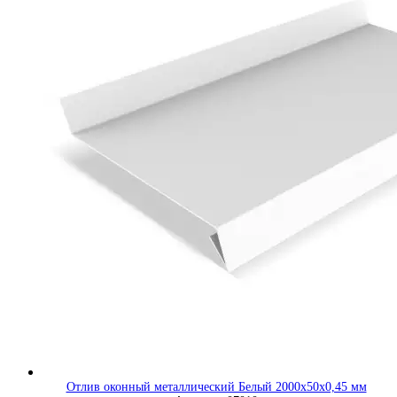
Отлив оконный металлический Белый 2000х50х0,45 мм