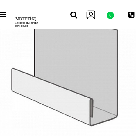
0
МВ ТРЕЙД
Продажа отделочных
материалов
МВ ТРЕЙД
Продажа отделочных материалов
Войти
+7 (495) 215-03-44
Корзина
+7 (495) 215-03-44
МВ ТРЕЙД
Каталог
Продажа отделочных
Сайдинг
материалов
Виниловый сайдинг
Акриловый сайдинг
Фасадные панели
Фиброцементный сайдинг
Фасадная доска из ДПК
Фасадные термопанели