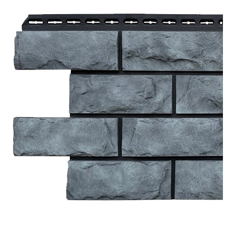
Заборная доска ДПК
Грядки ДПК
Комплектующие для ДПК
Дренажные системы
Водоотводные лотки
Водоприемные решетки
Комплектующие для дренажа
Распродажа
О компании
Оплата
Доставка
Отзывы
Оптовикам
Контакты