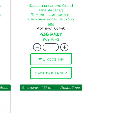
d
Фасадная панель Grand
Line Я-Фасад
нь
Демидовский кирпич
Слоновая кость 1475х306
мм
Артикул: 03440
436 ₽/шт
969 ₽/м2
В корзину
Купить в 1 клик
бнее
В наличии: 187 шт
Подробнее