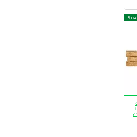
В на
с