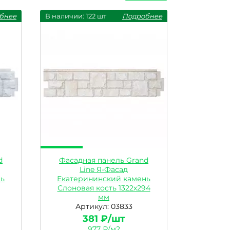
бнее
В наличии: 122 шт
Подробнее
d
Фасадная панель Grand
Line Я-Фасад
нь
Екатерининский камень
Слоновая кость 1322х294
мм
Артикул: 03833
381 ₽/шт
977 ₽/м2