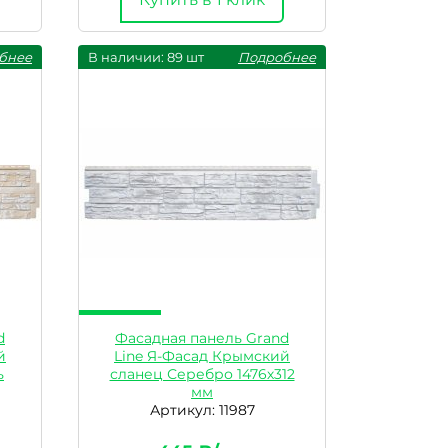
бнее
В наличии: 89 шт
Подробнее
d
Фасадная панель Grand
й
Line Я-Фасад Крымский
ь
сланец Серебро 1476х312
мм
Артикул: 11987