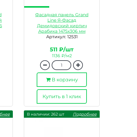
d
Фасадная панель Grand
й
Line Я-Фасад
6
Демидовский кирпич
Арабика 1475х306 мм
Артикул: 12531
511 ₽/шт
1136 ₽/м2
В корзину
Купить в 1 клик
бнее
В наличии: 262 шт
Подробнее