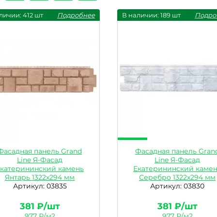
личии: 412 шт
Подробнее
В наличии: 189 шт
Подро
Фасадная панель Grand
Фасадная панель Gran
Line Я-Фасад
Line Я-Фасад
катерининский камень
Екатерининский каме
Янтарь 1322х294 мм
Серебро 1322х294 мм
Артикул: 03835
Артикул: 03830
381 ₽/шт
381 ₽/шт
977 ₽/м2
977 ₽/м2