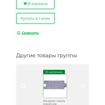
В корзину
Купить в 1 клик
Сравнить
Другие товары группы
и
В наличии
ель
Фасадная панель
Grand Line