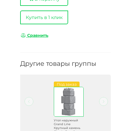
Купить в 1 клик
Сравнить
Другие товары группы
и
Под заказ
й
Угол наружный
Grand Line
нь
Крупный камень