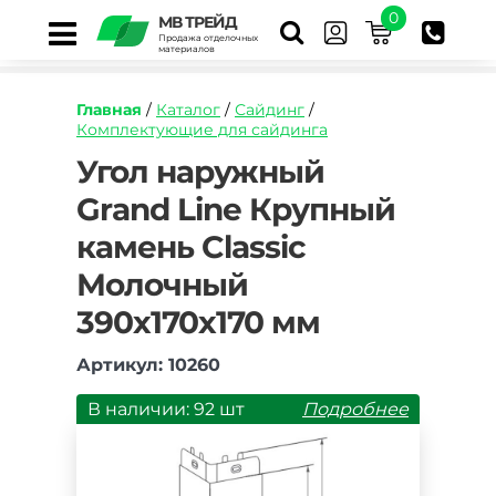
0
МВ ТРЕЙД
Продажа отделочных
материалов
Главная
/
Каталог
/
Сайдинг
/
Комплектующие для сайдинга
https://mvtrade.ru/images/id/normal/ugol-
Угол наружный
naruzhnyy-
Grand Line Крупный
grand-
line-
камень Classic
krupnyy-
kamen-
Молочный
molochnyy.jpg
390х170х170 мм
Артикул: 10260
В наличии: 92 шт
Подробнее