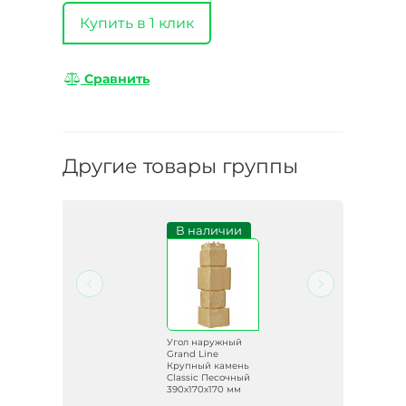
Купить в 1 клик
Сравнить
Другие товары группы
и
В наличии
й
Угол наружный
Grand Line
нь
Крупный камень
ый
Classic Песочный
м
390х170х170 мм