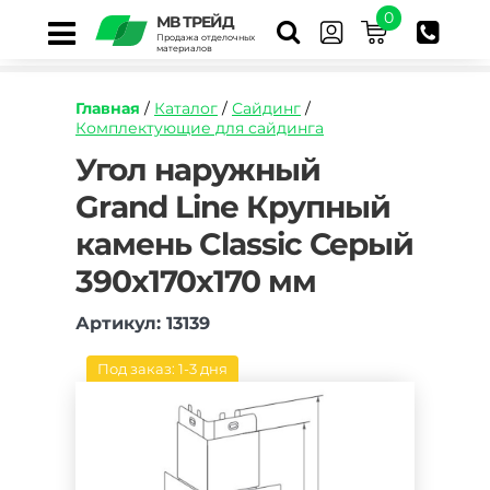
0
МВ ТРЕЙД
Продажа отделочных
материалов
Главная
/
Каталог
/
Сайдинг
/
Комплектующие для сайдинга
https://mvtrade.ru/images/id/normal/ugol-
Угол наружный
naruzhnyy-
Grand Line Крупный
grand-
line-
камень Classic Серый
krupnyy-
kamen-
390х170х170 мм
standart-
izvestnyak.jpg
Артикул: 13139
Под заказ: 1-3 дня