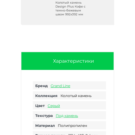
нь
Колотый камень
Design Plus Кофе с
о-
темно-бежевым
м
швом 992х392 мм
Характеристики
Бренд
Grand Line
Коллекция
Колотый камень
Цвет
Серый
Текстура
Под камень
Материал
Полипропилен