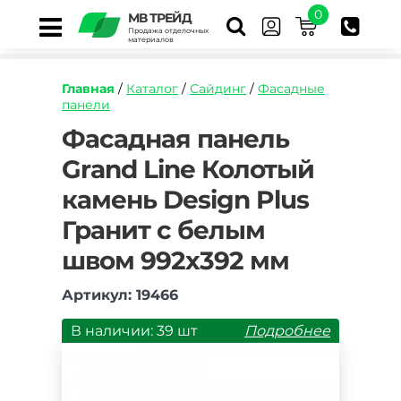
0
МВ ТРЕЙД
Продажа отделочных
материалов
Главная
/
Каталог
/
Сайдинг
/
Фасадные
панели
https://mvtrade.ru/images/id/normal/fasadnaya
Фасадная панель
panel-
Grand Line Колотый
grand-
line-
камень Design Plus
kolotyj-
kamen-
Гранит с белым
design-
plus-
швом 992х392 мм
granit-
s-
Артикул: 19466
belym-
shvom-
В наличии: 39 шт
Подробнее
992kh392-
mm.jpg