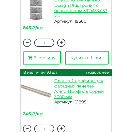
Line Колотый камень
Design Plus Гранит с
белым швом 392х153х153
мм
Артикул: 19560
845 ₽/шт
В корзину
Купить в 1 клик
В наличии: 93 шт
Подробнее
Планка J-профиль для
фасадных панелей
Альта-Профиль Серый
3000 мм
Артикул: 01895
246 ₽/шт