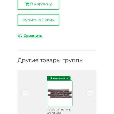
В корзину
Купить в 1 клик
Сравнить
Другие товары группы
и
В наличии
ель
Фасадная панель
Grand Line