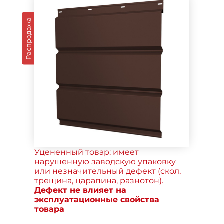
Распродажа
Уцененный товар: имеет
нарушенную заводскую упаковку
или незначительный дефект (скол,
трещина, царапина, разнотон).
Дефект не влияет на
эксплуатационные свойства
товара