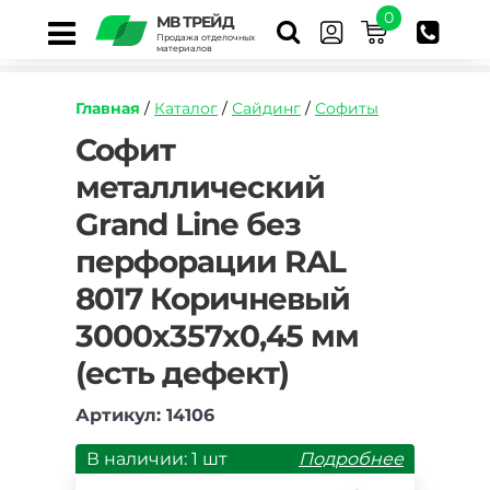
0
МВ ТРЕЙД
Продажа отделочных
материалов
Главная
/
Каталог
/
Сайдинг
/
Софиты
https://mvtrade.ru/images/id/normal/sofit-
Софит
metallicheskiy-
металлический
grand-
line-
Grand Line без
bez-
perforacii-
перфорации RAL
korichnevyy-
3000mm.jpg
8017 Коричневый
3000х357х0,45 мм
(есть дефект)
Артикул: 14106
В наличии: 1 шт
Подробнее