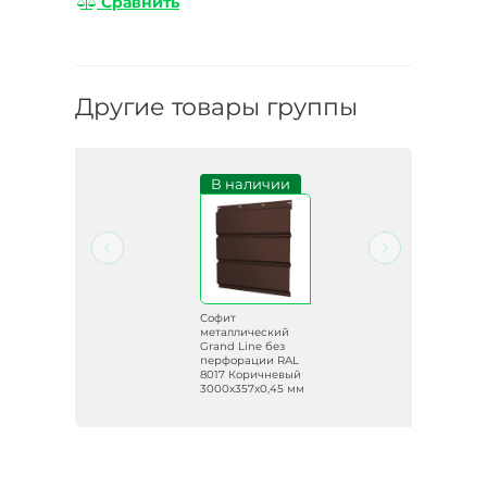
Сравнить
Другие товары группы
и
В наличии
Софит
й
металлический
Grand Line без
AL
перфорации RAL
8017 Коричневый
 мм
3000х357х0,45 мм