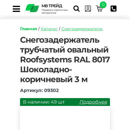
0
МВ ТРЕЙД
Продажа отделочных
материалов
Главная
/
Каталог
/
Снегозадержатели
https://mvtrade.ru/images/id/normal/snegozade
Снегозадержатель
trubchatyy-
трубчатый овальный
ovalnyy-
ral-
Roofsystems RAL 8017
8017-
korichnevyy-
Шоколадно-
3-
m.jpg
коричневый 3 м
Артикул: 09302
В наличии: 49 шт
Подробнее