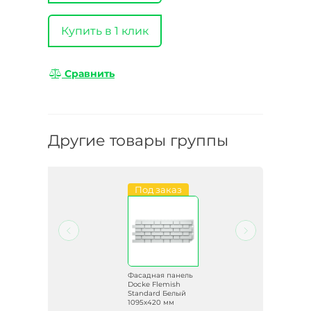
Купить в 1 клик
Сравнить
Другие товары группы
и
Под заказ
ель
Фасадная панель
Docke Flemish
ный
Standard Белый
1095х420 мм