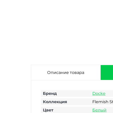
Фасадная панель
Фасадная панель
Docke Flemish
Docke Flemish
Standard Желтый
Standard
1095х420 мм
Коричневый
1095х420 мм
Описание товара
Бренд
Docke
Коллекция
Flemish S
Цвет
Белый