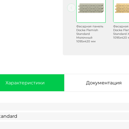
Фасадная панель
Фасадная панель
Фасадная панель
Фасадная
Docke Flemish
Docke Flemish
Docke Flemish
Docke Fle
Standard Красный
Standard Темно-
Standard
Standard
1095х420 мм
серый 1095х420
Молочный
1095х420 
мм
1095х420 мм
Характеристики
Документация
tandard