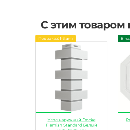
С этим товаром
Под заказ: 1-3 дня
В на
Угол наружный Docke
Р
Flemish Standard Белый