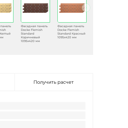
 панель
Фасадная панель
Фасадная панель
Фасадная панель
mish
Docke Flemish
Docke Flemish
Docke Flemish
 Желтый
Standard
Standard Красный
Standard Темно-
мм
Коричневый
1095х420 мм
серый 1095х420
1095х420 мм
мм
Получить расчет