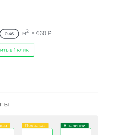
2
м
=
668
₽
ить в 1 клик
ппы
аказ
Под заказ
В наличии
Под заказ