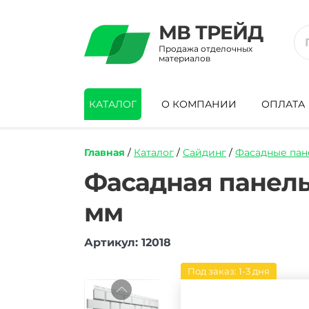
МВ ТРЕЙД
Продажа отделочных
материалов
КАТАЛОГ
О КОМПАНИИ
ОПЛАТА
Главная
/
Каталог
/
Сайдинг
/
Фасадные пан
https://mvtrade.ru/images/id/normal/fas
Фасадная панель
panel-
docke-
мм
flemish-
belyy-
1183h443-
Артикул: 12018
mm.jpg
Под заказ: 1-3 дня