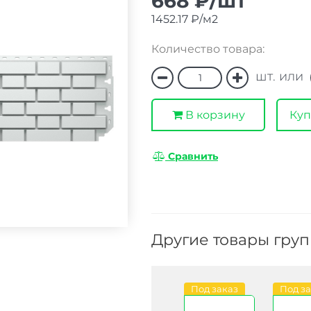
668 ₽/шт
1452.17 ₽/м2
Количество товара:
шт. или
В корзину
Куп
Сравнить
Другие товары гру
В наличии
Под заказ
Под заказ
Под з