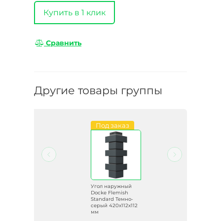
Купить в 1 клик
Сравнить
Другие товары группы
Под заказ
й
Угол наружный
Docke Flemish
Standard Темно-
серый 420х112х112
мм