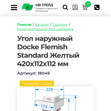
0
МВ ТРЕЙД
Продажа отделочных
материалов
Главная
/
Каталог
/
Сайдинг
/
Комплектующие для сайдинга
https://mvtrade.ru/images/id/normal/ugol-
Угол наружный
naruzhnyj-
Docke Flemish
docke-
flemish-
Standard Желтый
zheltyj.jpg
420х112х112 мм
Артикул: 18049
Под заказ: 1-3 дня