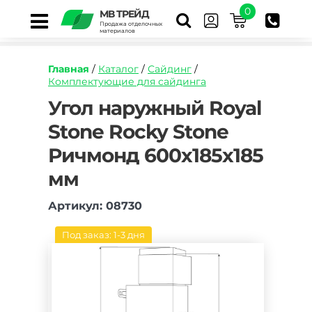
0
МВ ТРЕЙД
Продажа отделочных
материалов
Главная
/
Каталог
/
Сайдинг
/
Комплектующие для сайдинга
https://mvtrade.ru/images/id/normal/ugol-
Угол наружный Royal
naruzhnyy-
Stone Rocky Stone
royal-
stone-
Ричмонд 600х185х185
skalistyy-
kamen-
мм
richmond.jpg
Артикул: 08730
Под заказ: 1-3 дня