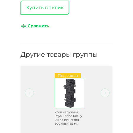
Купить в 1 клик
Сравнить
Другие товары группы
Под заказ
й
Угол наружный
cky
Royal Stone Rocky
Stone Кингстон
м
600х185х185 мм