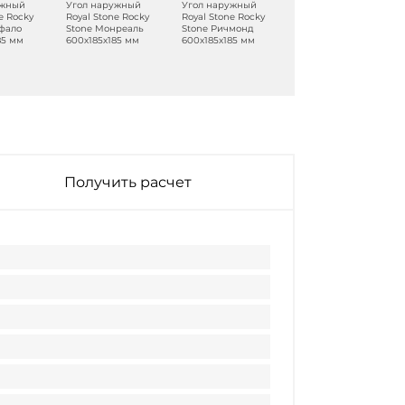
ужный
Угол наружный
Угол наружный
Угол наружный
e Rocky
Royal Stone Rocky
Royal Stone Rocky
Royal Stone Rocky
фало
Stone Монреаль
Stone Ричмонд
Stone Калгари
85 мм
600х185х185 мм
600х185х185 мм
600х185х185 мм
Получить расчет