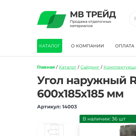
МВ ТРЕЙД
Продажа отделочных
материалов
КАТАЛОГ
О КОМПАНИИ
ОПЛАТА
Главная
/
Каталог
/
Сайдинг
/
Комплектующи
https://mvtrade.ru/images/id/normal/ugo
Угол наружный Ro
naruzhnyj-
royal-
600х185х185 мм
stone-
rocky-
stone-
Артикул: 14003
kvebek.jpg
В наличии: 36 шт