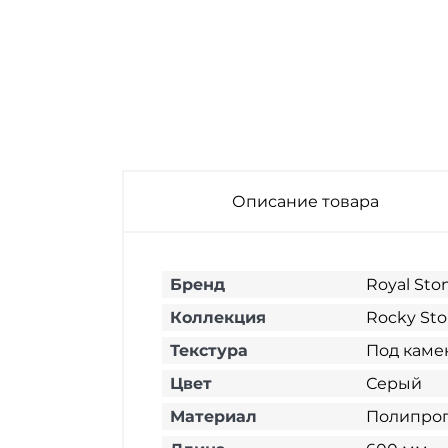
Угол наружный
Угол наружный
Royal Stone Rocky
Royal Stone Rocky
Stone Ричмонд
Stone Калгари
600х185х185 мм
600х185х185 мм
Описание товара
Бренд
Royal Sto
Коллекция
Rocky St
Текстура
Под каме
Цвет
Серый
Материал
Полипро