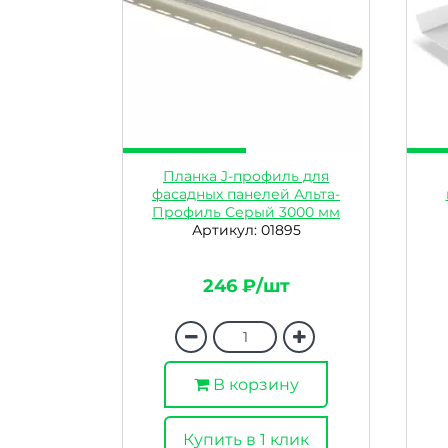
Планка J-профиль для
фасадных панелей Альта-
Профиль Серый 3000 мм
Артикул: 01895
246 ₽/шт
В корзину
Купить в 1 клик