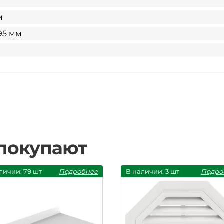
м
95 мм
 покупают
личии: 79 шт
Подробнее
В наличии: 3 шт
Подро