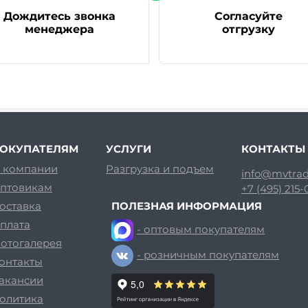
Дождитесь звонка
Согласуйте
менеджера
отгрузку
ОКУПАТЕЛЯМ
УСЛУГИ
КОНТАКТЫ
 компании
Разгрузка и подъем
info@mvtrad
птовикам
+7 (495) 215
оставка
ПОЛЕЗНАЯ ИНФОРМАЦИЯ
плата
- оптовым покупателям
отогалерея
- розничным покупателям
онтакты
акансии
олитика