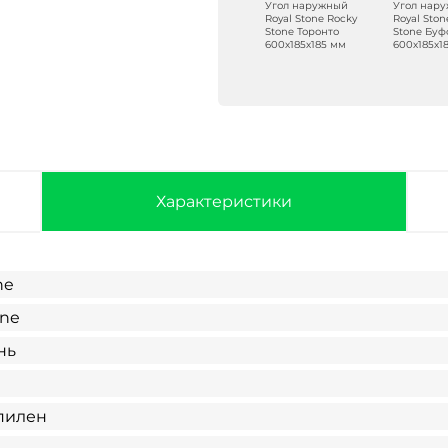
Угол наружный
Угол наружный
Угол наружный
Угол нар
Royal Stone Rocky
Royal Stone Rocky
Royal Stone Rocky
Royal Ston
Stone Оттава
Stone Кингстон
Stone Торонто
Stone Буф
600х185х185 мм
600х185х185 мм
600х185х185 мм
600х185х1
Характеристики
ne
one
нь
пилен