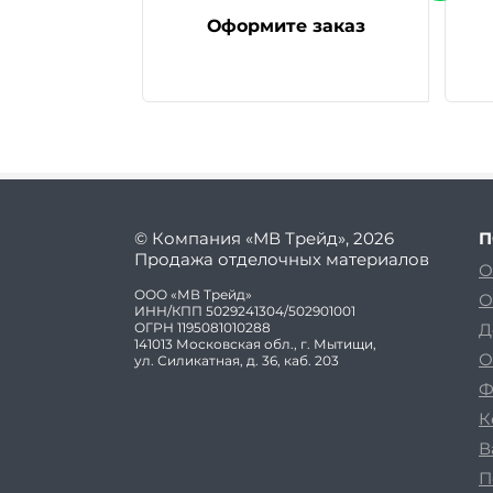
Оформите заказ
© Компания «МВ Трейд», 2026
П
Продажа отделочных материалов
О
ООО «МВ Трейд»
О
ИНН/КПП 5029241304/502901001
ОГРН 1195081010288
Д
141013 Московская обл., г. Мытищи,
О
ул. Силикатная, д. 36, каб. 203
Ф
К
В
П