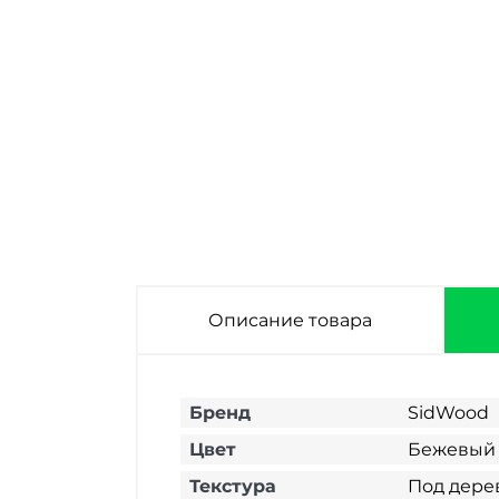
Сайдинг
Сайдинг
фиброцементный
фиброцементный
SidWood W-113F
SidWood W-121F
3000х200х8 мм
3000х200х8 мм
Описание товара
Бренд
SidWood
Цвет
Бежевый
Текстура
Под дере