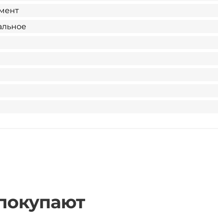
мент
альное
 покупают