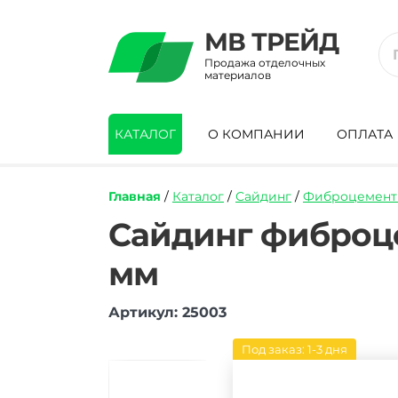
МВ ТРЕЙД
Продажа отделочных
материалов
КАТАЛОГ
О КОМПАНИИ
ОПЛАТА
Главная
/
Каталог
/
Сайдинг
/
Фиброцемент
https://mvtrade.ru/images/id/normal/sajd
Сайдинг фиброц
fibroczementnyj-
sidwood-
мм
w-
118f-
3000kh200kh8-
Артикул: 25003
mm.jpg
Под заказ: 1-3 дня