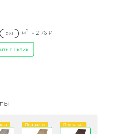
2
м
=
2176
₽
ить в 1 клик
ппы
аказ
Под заказ
Под заказ
Под заказ