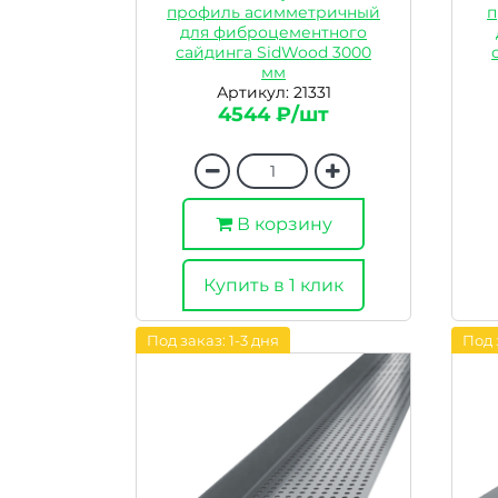
профиль асимметричный
п
для фиброцементного
сайдинга SidWood 3000
мм
Артикул: 21331
4544 ₽/шт
В корзину
Купить в 1 клик
Под заказ: 1-3 дня
Под 