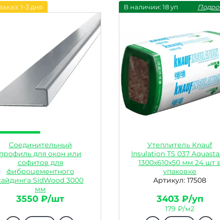
заказ: 1-3 дня
В наличии: 18 уп
Подро
Соединительный
Утеплитель Knauf
профиль для окон или
Insulation TS 037 Aquasta
софитов для
1300x610x50 мм 24 шт 
фиброцементного
упаковке
сайдинга SidWood 3000
Артикул: 17508
мм
Артикул: 21334
3550 ₽/шт
3403 ₽/уп
179 ₽/м2