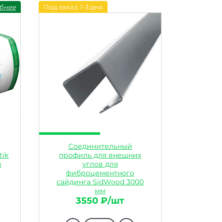
бнее
Под заказ: 1-3 дня
Соединительный
tik
профиль для внешних
в
углов для
фиброцементного
сайдинга SidWood 3000
мм
Артикул: 21332
3550 ₽/шт