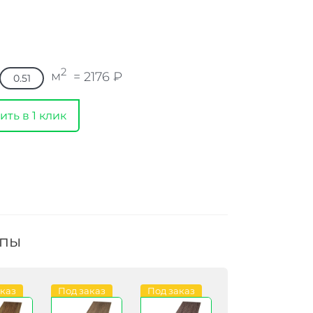
2
м
=
2176
₽
ить в 1 клик
ппы
аказ
Под заказ
Под заказ
Под заказ