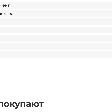
мент
альное
 покупают