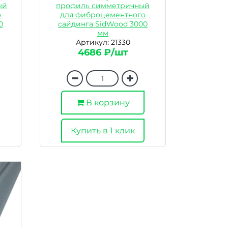
ый
профиль симметричный
о
для фиброцементного
0
сайдинга SidWood 3000
мм
Артикул: 21330
4686 ₽/шт
В корзину
Купить в 1 клик