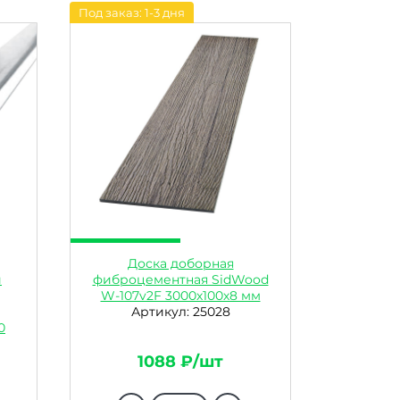
Под заказ: 1-3 дня
Доска доборная
и
фиброцементная SidWood
W-107v2F 3000х100х8 мм
Артикул: 25028
0
1088 ₽/шт