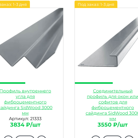
заказ: 1-3 дня
Под заказ: 1-3 дня
Профиль внутреннего
Соединительный
угла для
профиль для окон ил
фиброцементного
софитов для
сайдинга SidWood 3000
фиброцементного
мм
сайдинга SidWood 300
Артикул: 21333
мм
3834 ₽/шт
Артикул: 21334
3550 ₽/шт