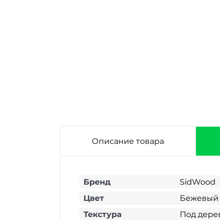
Сайдинг
Сайдинг
фиброцементный
фиброцементный
SidWood W-130F
SidWood W-126F
3000х200х8 мм
3000х200х8 мм
Описание товара
Бренд
SidWood
Цвет
Бежевый
Текстура
Под дере