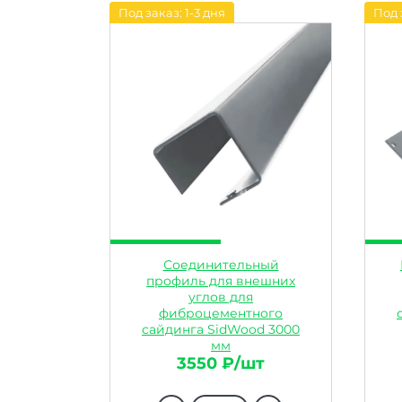
Под заказ: 1-3 дня
Под 
Соединительный
профиль для внешних
углов для
фиброцементного
сайдинга SidWood 3000
мм
Артикул: 21332
3550 ₽/шт