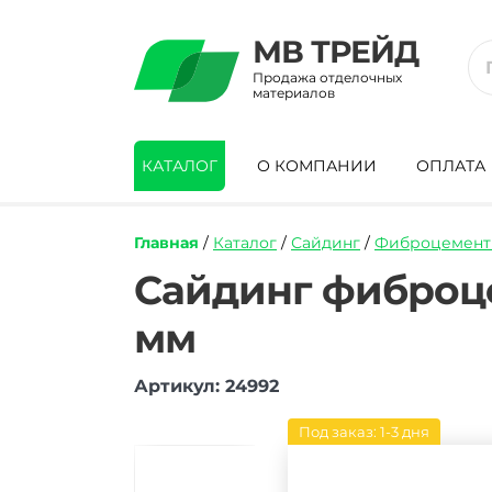
МВ ТРЕЙД
Продажа отделочных
материалов
КАТАЛОГ
О КОМПАНИИ
ОПЛАТА
Главная
/
Каталог
/
Сайдинг
/
Фиброцемент
https://mvtrade.ru/images/id/normal/sajd
Сайдинг фиброц
fibroczementnyj-
sidwood-
мм
w-
107v2f-
3000kh200kh8-
Артикул: 24992
mm.jpg
Под заказ: 1-3 дня