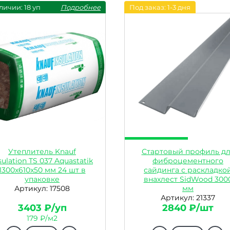
личии: 18 уп
Подробнее
Под заказ: 1-3 дня
Утеплитель Knauf
Стартовый профиль дл
sulation TS 037 Aquastatik
фиброцементного
1300x610x50 мм 24 шт в
сайдинга с раскладко
упаковке
внахлест SidWood 300
Артикул: 17508
мм
Артикул: 21337
3403 ₽/уп
2840 ₽/шт
179 ₽/м2