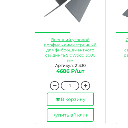
Внешний угловой
профиль симметричный
для фиброцементного
с
сайдинга SidWood 3000
р
мм
Артикул: 21330
4686 ₽/шт
В корзину
Купить в 1 клик