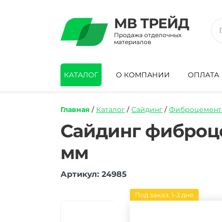
МВ ТРЕЙД
Продажа отделочных
материалов
КАТАЛОГ
О КОМПАНИИ
ОПЛАТА
Главная
/
Каталог
/
Сайдинг
/
Фиброцемент
https://mvtrade.ru/images/id/normal/sajd
Сайдинг фиброц
fibroczementnyj-
sidwood-
мм
w-
101f-
3000kh200kh8-
Артикул: 24985
mm.jpg
Под заказ: 1-3 дня