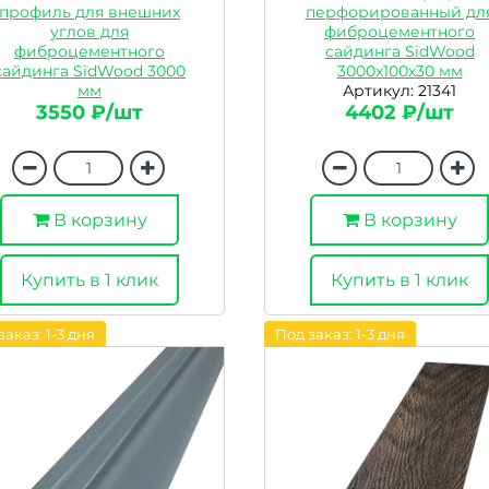
профиль для внешних
перфорированный дл
углов для
фиброцементного
фиброцементного
сайдинга SidWood
сайдинга SidWood 3000
3000х100х30 мм
мм
Артикул: 21341
Артикул: 21332
3550 ₽/шт
4402 ₽/шт
В корзину
В корзину
Купить в 1 клик
Купить в 1 клик
заказ: 1-3 дня
Под заказ: 1-3 дня