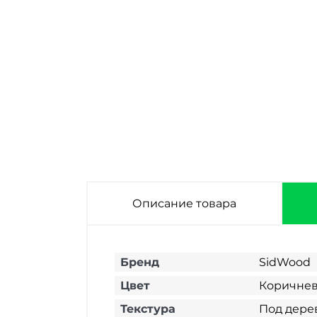
Сайдинг
Сайдинг
фиброцементный
фиброцементный
SidWood W-132F
SidWood W-129F
3000х200х8 мм
3000х200х8 мм
Описание товара
Бренд
SidWood
Цвет
Коричне
Текстура
Под дере