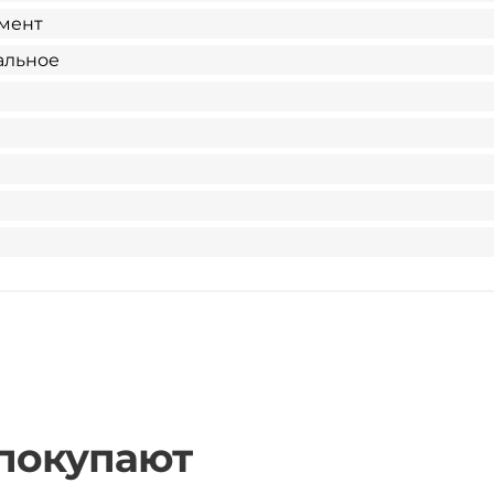
мент
альное
 покупают