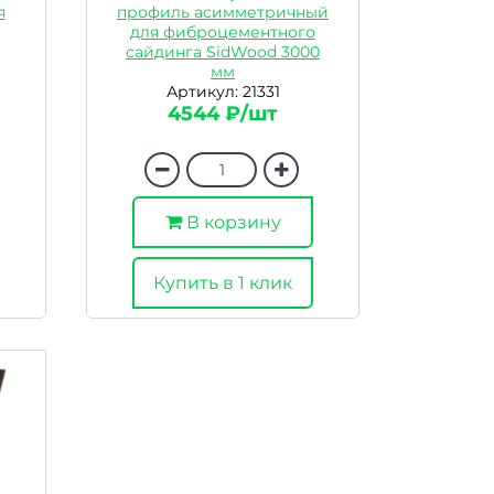
я
профиль асимметричный
для фиброцементного
сайдинга SidWood 3000
мм
Артикул: 21331
4544 ₽/шт
В корзину
Купить в 1 клик