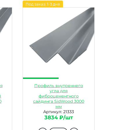
Под заказ: 1-3 дня
я
Профиль внутреннего
угла для
й
фиброцементного
0
сайдинга SidWood 3000
мм
Артикул: 21333
3834 ₽/шт