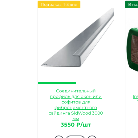
Под заказ: 1-3 дня
В на
Соединительный
профиль для окон или
In
софитов для
фиброцементного
сайдинга SidWood 3000
мм
Артикул: 21334
3550 ₽/шт