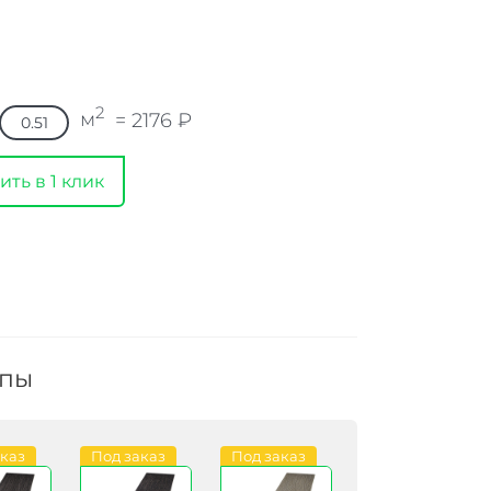
2
м
=
2176
₽
ить в 1 клик
ппы
аказ
Под заказ
Под заказ
Под заказ